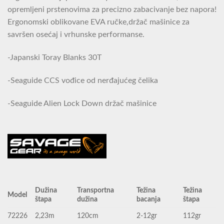
opremljeni prstenovima za precizno zabacivanje bez napora!
Ergonomski oblikovane EVA ručke,držač mašinice za
savršen osećaj i vrhunske performanse.
-Japanski Toray Blanks 30T
-Seaguide CCS vođice od nerđajućeg čelika
-Seaguide Alien Lock Down držač mašinice
Dužina
Transportna
Težina
Težina
Model
štapa
dužina
bacanja
štapa
72226
2,23m
120cm
2-12gr
112gr