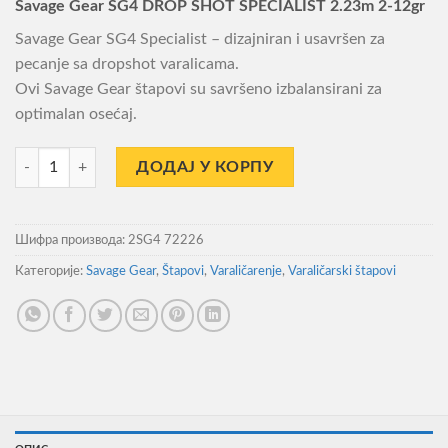
Savage Gear SG4 DROP SHOT SPECIALIST 2.23m 2-12gr
Savage Gear SG4 Specialist – dizajniran i usavršen za
pecanje sa dropshot varalicama.
Ovi Savage Gear štapovi su savršeno izbalansirani za
optimalan osećaj.
Štap za Pecanje Savage Gear SG4 Drop Shot Specialist 2.23m 2-12gr 
ДОДАЈ У КОРПУ
Шифра производа:
2SG4 72226
Категорије:
Savage Gear
,
Štapovi
,
Varaličarenje
,
Varaličarski štapovi