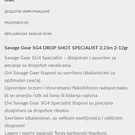
ОПИС
ДОДАТНЕ ИНФОРМАЦИЈЕ
РЕЦЕНЗИЈЕ (0)
DEKLARACIJA SAVAGE GEAR
Savage Gear SG4 DROP SHOT SPECIALIST 2.23m 2-12gr
Savage Gear SG4 Specialist – dizajniran i usavršen za
pecanje sa dropshot varalicama.
Ovi Savage Gear štapovi su savršeno izbalansirani za
optimalan osećaj.
Opremljen brzom i istovremeno fleksibilnom radnjom kako
bi se smanjio rizik od loma ili kidanja najlona.
Ovi Savage Gear SG4 Specialist štapovi su precizno
dizajnirani za dropshot ribolov.
Savršeno izbalansiran, sa velikom osetljivošću i odličnim
dizajnom!
Lagani i moćni japanski Toray karbonski blankovi,