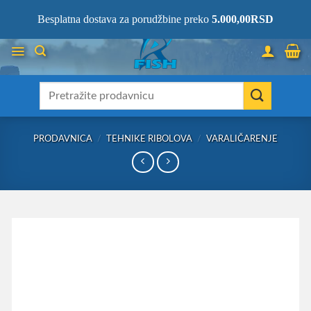
Skip
066/68-68-333
- KOMPLETNA RIBOLOVAČKA OPREMA NA JEDNOM
Besplatna dostava za porudžbine preko
5.000,00
RSD
MESTU!
to
content
Претрага
за:
PRODAVNICA
/
TEHNIKE RIBOLOVA
/
VARALIČARENJE