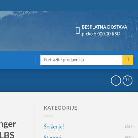
Assign a menu in Theme Options > Menus
BESPLATNA DOSTAVA
preko 5.000,00 RSD
Претрага
за:
KATEGORIJE
nger
Sniženje!
(264)
5LBS
Štapovi
(850)