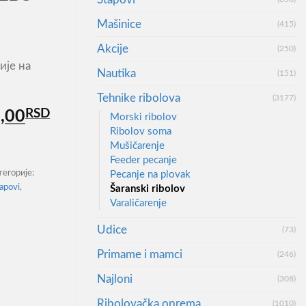
Mašinice
(415)
Akcije
(250)
ије на
Nautika
(151)
Tehnike ribolova
(3177)
инална
RSD
Тренутна
,00
Morski ribolov
цена
Ribolov soma
Mušičarenje
је:
Feeder pecanje
6.560,00RSD.
тегорије:
Pecanje na plovak
,00RSD.
tapovi
,
Šaranski ribolov
Varaličarenje
Udice
(73)
Primame i mamci
(246)
Najloni
(308)
Ribolovačka oprema
(1010)