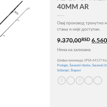
40MM AR
Овај производ тренутно н
стању и није доступан.
RSD
Ориг
9.370,00
6.560
цена
Нема на залихама
је
била:
Шифра производа:
2PSA 64137
Ка
9.370
Prologic
,
Šaranski ribolov
,
Šaranski š
Sniženje!
,
Štapovi