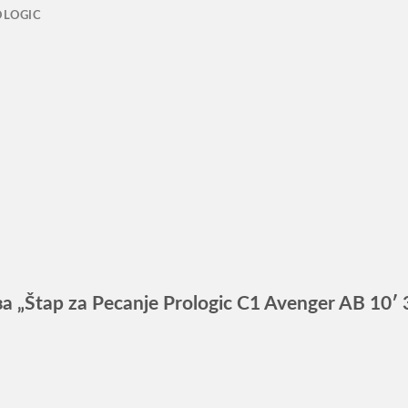
OLOGIC
за „Štap za Pecanje Prologic C1 Avenger AB 1