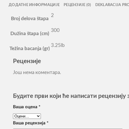
ДОДАТНЕ ИНФОРМАЦИЈЕ
РЕЦЕНЗИЈЕ (0)
DEKLARACIJA PR
2
Broj delova štapa
300
Dužina štapa (cm)
3.25lb
Težina bacanja (gr)
Рецензије
Још нема коментара.
Будите први који ће написати рецензију 
Ваша оцена
*
Ваша рецензија
*