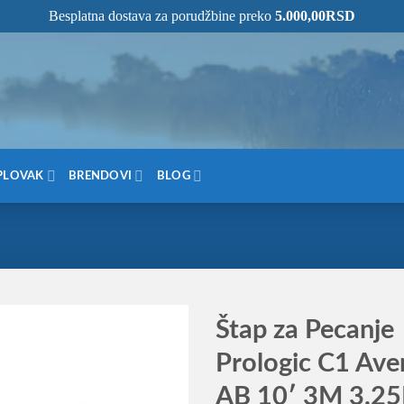
Besplatna dostava za porudžbine preko
5.000,00
RSD
NOM MESTU!
PLOVAK
BRENDOVI
BLOG
Štap za Pecanje
Prologic C1 Ave
AB 10′ 3M 3.2