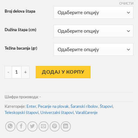
ОЧИСТИ
2.590,00RSD
Broj delova štapa
Dužina štapa (cm)
Težina bacanja (gr)
Štap Za Pecanje Navigator Tele количина
ДОДАЈ У КОРПУ
Шифра производа:
-
Категорије:
Enter
,
Pecanje na plovak
,
Šaranski ribolov
,
Štapovi
,
Teleskopski štapovi
,
Univerzalni štapovi
,
Varaličarenje