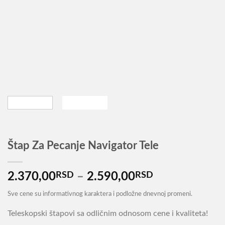
Štap Za Pecanje Navigator Tele
Распон
2.370,00
RSD
–
2.590,00
RSD
цена:
Sve cene su informativnog karaktera i podložne dnevnoj promeni.
од
2.370,00RSD
Teleskopski štapovi sa odličnim odnosom cene i kvaliteta!
до