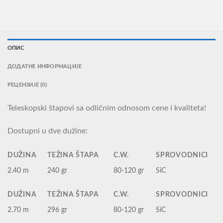
ОПИС
ДОДАТНЕ ИНФОРМАЦИЈЕ
РЕЦЕНЗИЈЕ (0)
Teleskopski štapovi sa odličnim odnosom cene i kvaliteta!
Dostupni u dve dužine:
DUŽINA
TEŽINA ŠTAPA
C.W.
SPROVODNICI
2.40 m
240 gr
80-120 gr
SiC
DUŽINA
TEŽINA ŠTAPA
C.W.
SPROVODNICI
2.70 m
296 gr
80-120 gr
SiC