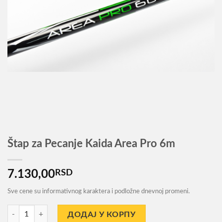
Štap za Pecanje Kaida Area Pro 6m
7.130,00
RSD
Sve cene su informativnog karaktera i podložne dnevnoj promeni.
Štap za Pecanje Kaida Area Pro 6m количина
ДОДАЈ У КОРПУ