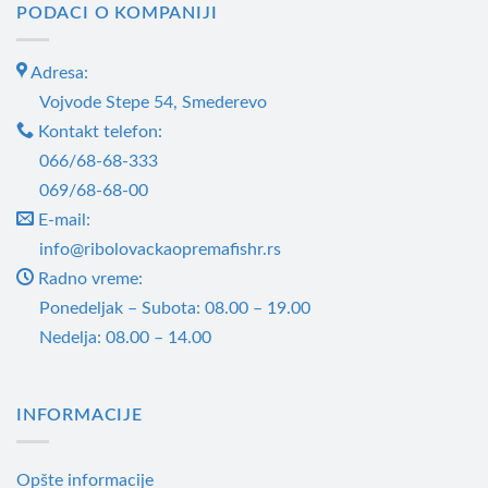
PODACI O KOMPANIJI
више
варијанти.
Adresa:
Опције
могу
Vojvode Stepe 54, Smederevo
бити
Kontakt telefon:
изабране
066/68-68-333
на
069/68-68-00
страници
E-mail:
производа.
info@ribolovackaopremafishr.rs
Radno vreme:
Ponedeljak – Subota: 08.00 – 19.00
Nedelja: 08.00 – 14.00
INFORMACIJE
Opšte informacije