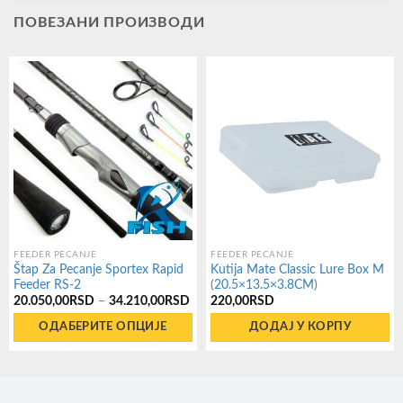
ПОВЕЗАНИ ПРОИЗВОДИ
FEEDER PECANJE
FEEDER PECANJE
Štap Za Pecanje Sportex Rapid
Kutija Mate Classic Lure Box M
Feeder RS-2
(20.5×13.5×3.8CM)
Распон
20.050,00
RSD
–
34.210,00
RSD
220,00
RSD
цена:
од
ОДАБЕРИТЕ ОПЦИЈЕ
ДОДАЈ У КОРПУ
20.050,00RSD
до
Овај
34.210,00RSD
производ
има