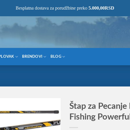
NOM MESTU!
Besplatna dostava za porudžbine preko
5.000,00
RSD
PLOVAK
BRENDOVI
BLOG
Štap za Pecanje 
Fishing Powerfu