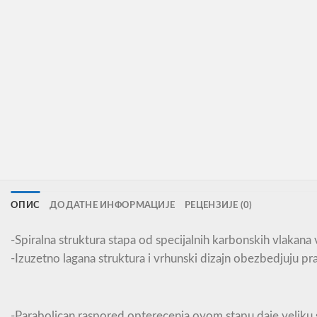
ОПИС
ДОДАТНЕ ИНФОРМАЦИЈЕ
РЕЦЕНЗИЈЕ (0)
-Spiralna struktura stapa od specijalnih karbonskih vlakana
-Izuzetno lagana struktura i vrhunski dizajn obezbedjuju pra
-Parabolican raspored opterecenja ovom stapu daje veliku s