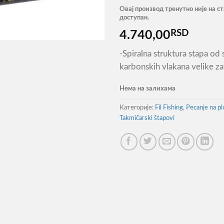
Овај производ тренутно није на ст
доступан.
RSD
4.740,00
-Spiralna struktura stapa od 
karbonskih vlakana velike z
Нема на залихама
Категорије:
Fil Fishing
,
Pecanje na p
Takmičarski štapovi