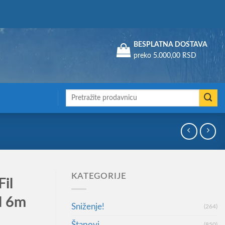
Assign a menu in Theme Options > Menus
BESPLATNA DOSTAVA
preko 5.000,00 RSD
Претрага
за:
KATEGORIJE
Fil
l 6m
Sniženje!
(264)
Štapovi
(850)