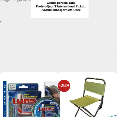
e
-28%