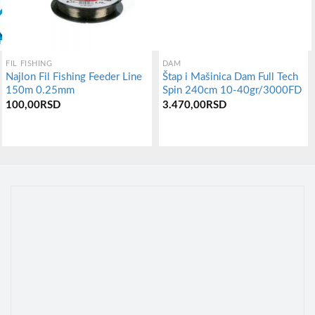
FIL FISHING
DAM
Najlon Fil Fishing Feeder Line
Štap i Mašinica Dam Full Tech
150m 0.25mm
Spin 240cm 10-40gr/3000FD
тна
100,00
RSD
3.470,00
RSD
00RSD.