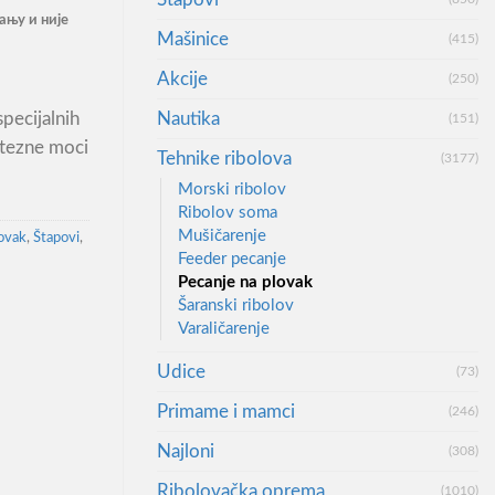
ању и није
Mašinice
(415)
Akcije
(250)
Nautika
specijalnih
(151)
atezne moci
Tehnike ribolova
(3177)
Morski ribolov
Ribolov soma
Mušičarenje
lovak
,
Štapovi
,
Feeder pecanje
Pecanje na plovak
Šaranski ribolov
Varaličarenje
Udice
(73)
Primame i mamci
(246)
Najloni
(308)
Ribolovačka oprema
(1010)