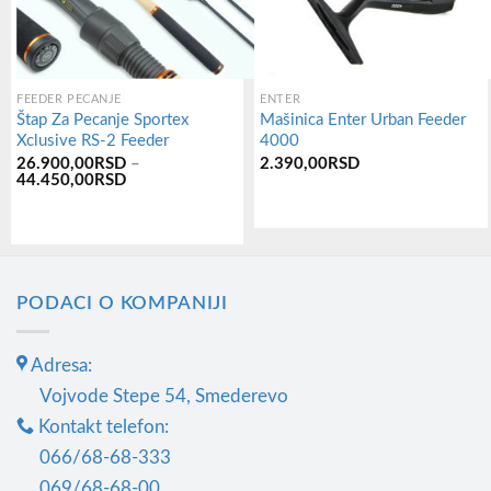
FEEDER PECANJE
ENTER
Štap Za Pecanje Sportex
Mašinica Enter Urban Feeder
Xclusive RS-2 Feeder
4000
26.900,00
RSD
–
2.390,00
RSD
Распон
44.450,00
RSD
цена:
од
26.900,00RSD
Овај
до
44.450,00RSD
производ
има
PODACI O KOMPANIJI
више
варијанти.
Adresa:
Опције
Vojvode Stepe 54, Smederevo
могу
Kontakt telefon:
бити
066/68-68-333
изабране
069/68-68-00