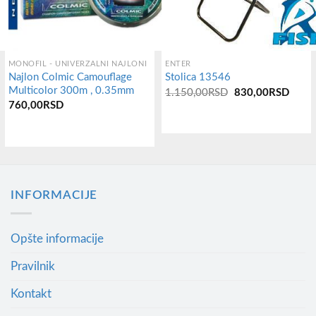
MONOFIL - UNIVERZALNI NAJLONI
ENTER
Najlon Colmic Camouflage
Stolica 13546
Multicolor 300m , 0.35mm
Оригинална
Трену
1.150,00
RSD
830,00
RSD
цена
цена
760,00
RSD
је
је:
била:
830,
1.150,00RSD.
INFORMACIJE
Opšte informacije
Pravilnik
Kontakt