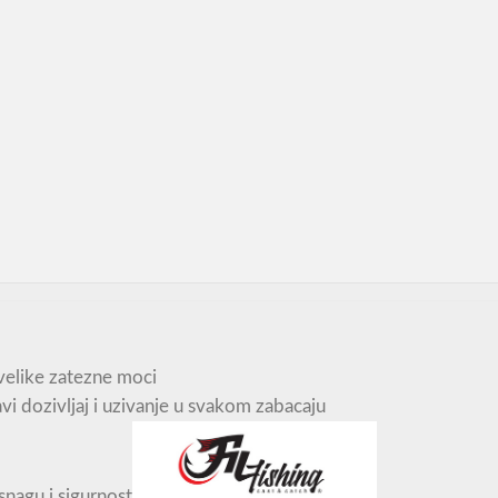
 velike zatezne moci
vi dozivljaj i uzivanje u svakom zabacaju
nagu i sigurnost