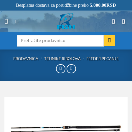
Skip
066/68-68-333
- KOMPLETNA RIBOLOVAČKA OPREMA NA JEDNOM
Besplatna dostava za porudžbine preko
5.000,00
RSD
MESTU!
to
content
Претрага
за:
PRODAVNICA
/
TEHNIKE RIBOLOVA
/
FEEDER PECANJE