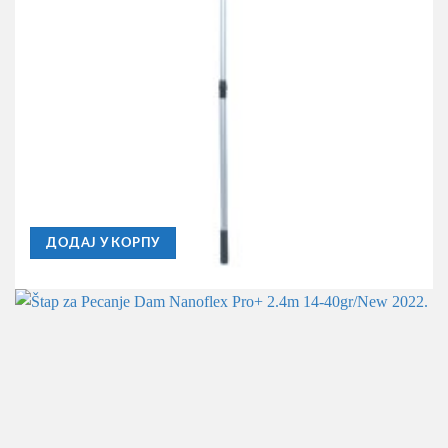
ČUVARKE I MEREDOVI
Meredov 150cm 65x60cm
850,00
RSD
ДОДАЈ У КОРПУ