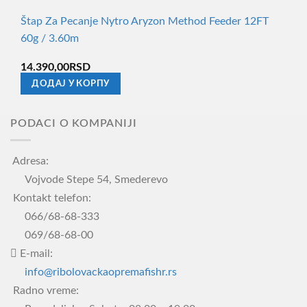
Štap Za Pecanje Nytro Aryzon Method Feeder 12FT
60g / 3.60m
14.390,00
RSD
ДОДАЈ У КОРПУ
PODACI O KOMPANIJI
Adresa:
Vojvode Stepe 54, Smederevo
Kontakt telefon:
066/68-68-333
069/68-68-00
E-mail:
info@ribolovackaopremafishr.rs
Radno vreme: