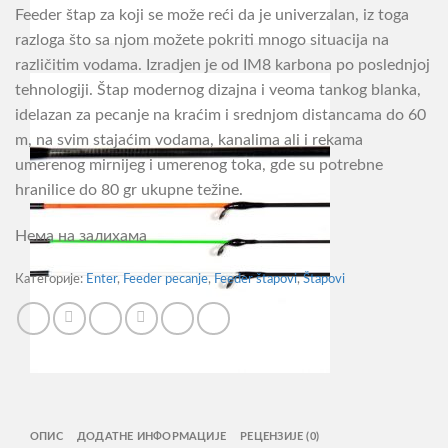
Feeder štap za koji se može reći da je univerzalan, iz toga
razloga što sa njom možete pokriti mnogo situacija na
različitim vodama. Izradjen je od IM8 karbona po poslednjoj
tehnologiji. Štap modernog dizajna i veoma tankog blanka,
idelazan za pecanje na kraćim i srednjom distancama do 60
m, na svim stajaćim vodama, kanalima ali i rekama
umerenog mirnijeg i umerenog toka, gde su potrebne
hranilice do 80 gr ukupne težine.
Нема на залихама
Категорије:
Enter
,
Feeder pecanje
,
Feeder štapovi
,
Štapovi
ОПИС
ДОДАТНЕ ИНФОРМАЦИЈЕ
РЕЦЕНЗИЈЕ (0)