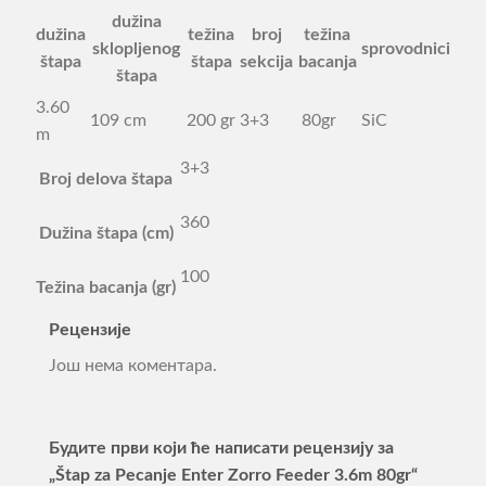
dužina
dužina
težina
broj
težina
sklopljenog
sprovodnici
štapa
štapa
sekcija
bacanja
štapa
3.60
109 cm
200 gr
3+3
80gr
SiC
m
3+3
Broj delova štapa
360
Dužina štapa (cm)
100
Težina bacanja (gr)
Рецензије
Још нема коментара.
Будите први који ће написати рецензију за
„Štap za Pecanje Enter Zorro Feeder 3.6m 80gr“