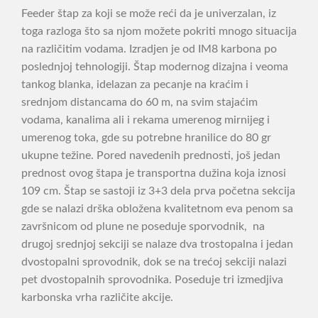
Feeder štap za koji se može reći da je univerzalan, iz
toga razloga što sa njom možete pokriti mnogo situacija
na različitim vodama. Izradjen je od IM8 karbona po
poslednjoj tehnologiji. Štap modernog dizajna i veoma
tankog blanka, idelazan za pecanje na kraćim i
srednjom distancama do 60 m, na svim stajaćim
vodama, kanalima ali i rekama umerenog mirnijeg i
umerenog toka, gde su potrebne hranilice do 80 gr
ukupne težine. Pored navedenih prednosti, još jedan
prednost ovog štapa je transportna dužina koja iznosi
109 cm. Štap se sastoji iz 3+3 dela prva početna sekcija
gde se nalazi drška obložena kvalitetnom eva penom sa
završnicom od plune ne poseduje sporvodnik, na
drugoj srednjoj sekciji se nalaze dva trostopalna i jedan
dvostopalni sprovodnik, dok se na trećoj sekciji nalazi
pet dvostopalnih sprovodnika. Poseduje tri izmedjiva
karbonska vrha različite akcije.