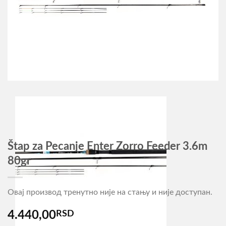
Štap za Pecanje Enter Zorro Feeder 3.6m
80gr
Овај производ тренутно није на стању и није доступан.
4.440,00
RSD