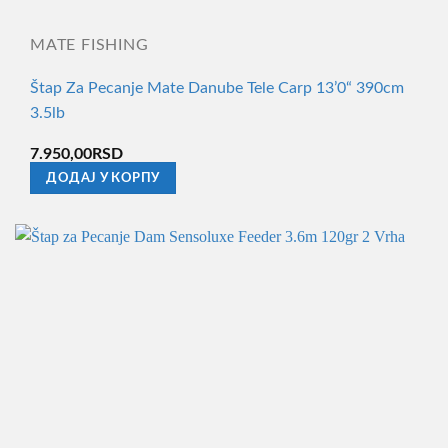
MATE FISHING
Štap Za Pecanje Mate Danube Tele Carp 13’0“ 390cm
3.5lb
7.950,00
RSD
ДОДАЈ У КОРПУ