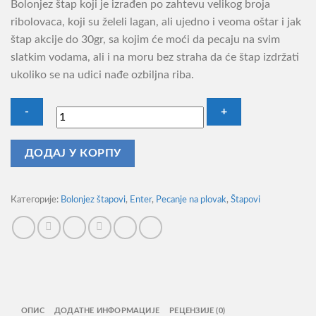
Bolonjez štap koji je izrađen po zahtevu velikog broja
ribolovaca, koji su želeli lagan, ali ujedno i veoma oštar i jak
štap akcije do 30gr, sa kojim će moći da pecaju na svim
slatkim vodama, ali i na moru bez straha da će štap izdržati
ukoliko se na udici nađe ozbiljna riba.
Štap
ДОДАЈ У КОРПУ
za
Pecanje
Bolonjez
Категорије:
Bolonjez štapovi
,
Enter
,
Pecanje na plovak
,
Štapovi
Travel
200
Bolo
5m
количина
ОПИС
ДОДАТНЕ ИНФОРМАЦИЈЕ
РЕЦЕНЗИЈЕ (0)