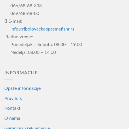
могу
066/68-68-333
бити
069/68-68-00
изабране
E-mail:
на
info@ribolovackaopremafishr.rs
страници
производа.
Radno vreme:
Ponedeljak – Subota: 08.00 – 19.00
Nedelja: 08.00 – 14.00
INFORMACIJE
Opšte informacije
Pravilnik
Kontakt
O nama
Garancija i reklamacije