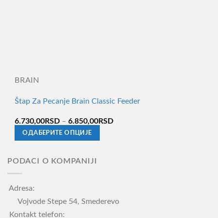
BRAIN
Štap Za Pecanje Brain Classic Feeder
Распон
6.730,00
RSD
–
6.850,00
RSD
цена:
ОДАБЕРИТЕ ОПЦИЈЕ
од
6.730,00RSD
Овај
до
производ
6.850,00RSD
PODACI O KOMPANIJI
има
више
Adresa:
варијанти.
Vojvode Stepe 54, Smederevo
Опције
Kontakt telefon: