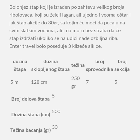
Bolonjez štap koji je izrađen po zahtevu velikog broja
ribolovaca, koji su želeli lagan, ali ujedno i veoma oštar i
jak štap akcije do 30gr, sa kojim će moći da pecaju na
svim slatkim vodama, ali i na moru bez straha da će
štap izdržati ukoliko se na udici nađe ozbiljna riba.
Enter travel bolo poseduje 3 klizeće alkice.
dužina
dužina
broj
broj
težina
štapa
sklopljenog štapa
sprovodnika
sekcija
250
5 m
128 cm
7
5
gr
5
Broj delova štapa
500
Dužina štapa (cm)
30
Težina bacanja (gr)