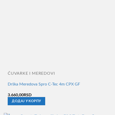
ČUVARKE I MEREDOVI
Drška Meredova Spro C-Tec 4m CPX GF
3.660,00
RSD
ДОДАЈ У КОРПУ