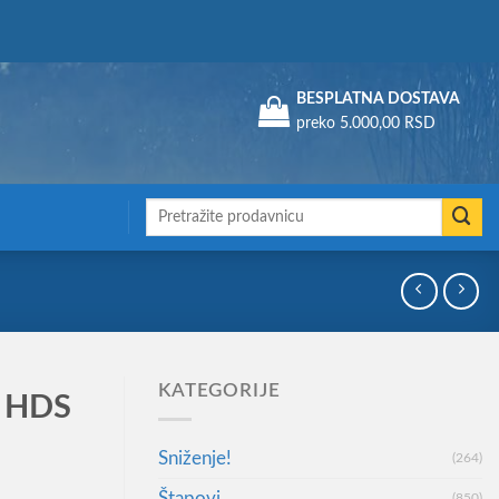
Assign a menu in Theme Options > Menus
BESPLATNA DOSTAVA
preko 5.000,00 RSD
Претрага
за:
KATEGORIJE
e HDS
Sniženje!
(264)
Štapovi
(850)