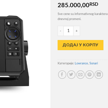
RSD
285.000,00
Sve cene su informativnog karaktera 
dnevnoj promeni.
Sonar Lowrance HDS LIVE 9''
ДОДАЈ У КОРПУ
Категорије:
Lowrance
,
Sonari