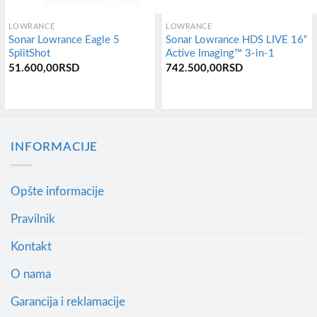
LOWRANCE
LOWRANCE
Sonar Lowrance Eagle 5
Sonar Lowrance HDS LIVE 16“
SplitShot
Active Imaging™ 3-in-1
51.600,00
RSD
742.500,00
RSD
INFORMACIJE
Opšte informacije
Pravilnik
Kontakt
O nama
Garancija i reklamacije