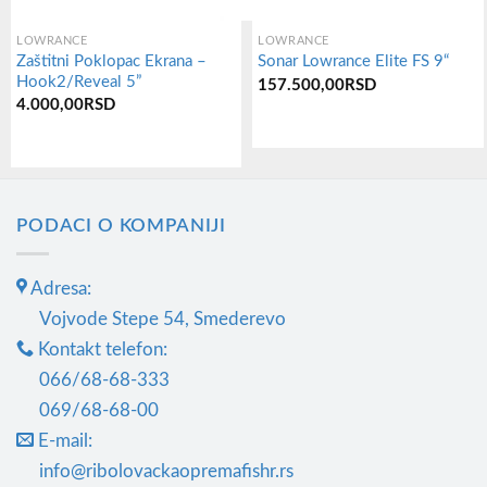
LOWRANCE
LOWRANCE
Zaštitni Poklopac Ekrana –
Sonar Lowrance Elite FS 9“
Hook2/Reveal 5”
157.500,00
RSD
4.000,00
RSD
PODACI O KOMPANIJI
Adresa:
Vojvode Stepe 54, Smederevo
Kontakt telefon:
066/68-68-333
069/68-68-00
E-mail:
info@ribolovackaopremafishr.rs