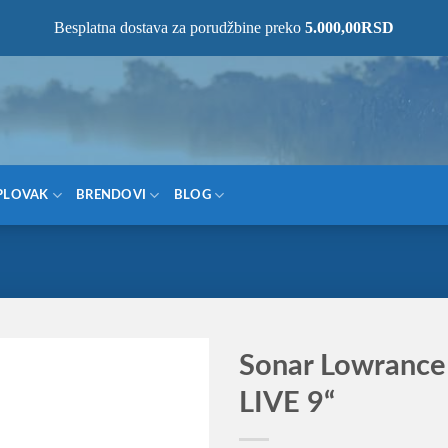
NOM MESTU!
Besplatna dostava za porudžbine preko
5.000,00
RSD
PLOVAK
BRENDOVI
BLOG
Sonar Lowranc
LIVE 9“