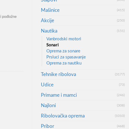
Mašinice
(415)
i podložne
Akcije
(250)
Nautika
(151)
 количина
Vanbrodski motori
Sonari
Oprema za sonare
Prsluci za spasavanje
Oprema za nautiku
Tehnike ribolova
(3177)
Udice
(73)
Primame i mamci
(246)
Najloni
(308)
Ribolovačka oprema
(1010)
Pribor
(468)