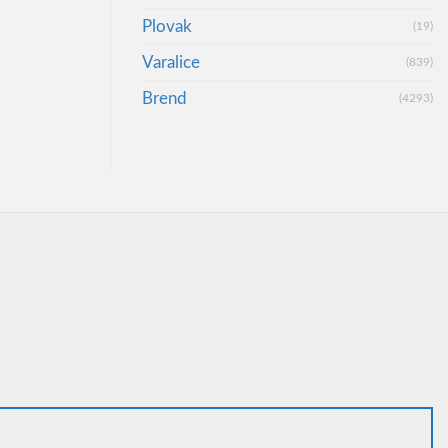
Plovak
(19)
Varalice
(839)
Brend
(4293)