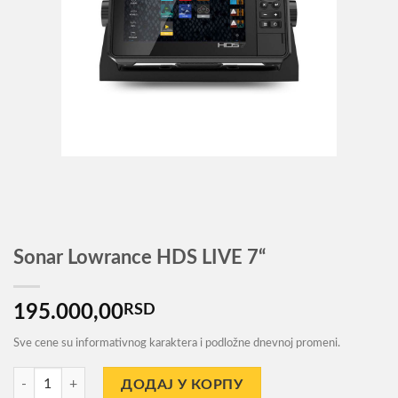
Sonar Lowrance HDS LIVE 7“
195.000,00
RSD
Sve cene su informativnog karaktera i podložne dnevnoj promeni.
Sonar Lowrance HDS LIVE 7'' количина
ДОДАЈ У КОРПУ