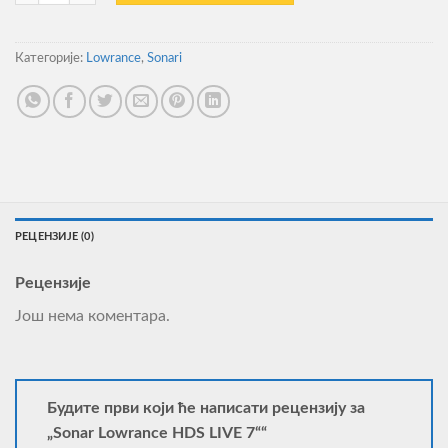
Категорије:
Lowrance
,
Sonari
РЕЦЕНЗИЈЕ (0)
Рецензије
Још нема коментара.
Будите први који ће написати рецензију за
„Sonar Lowrance HDS LIVE 7““