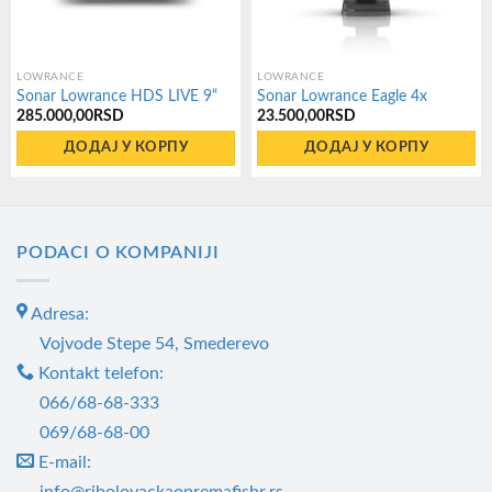
LOWRANCE
LOWRANCE
Sonar Lowrance HDS LIVE 9“
Sonar Lowrance Eagle 4x
285.000,00
RSD
23.500,00
RSD
ДОДАЈ У КОРПУ
ДОДАЈ У КОРПУ
PODACI O KOMPANIJI
Adresa:
Vojvode Stepe 54, Smederevo
Kontakt telefon:
066/68-68-333
069/68-68-00
E-mail:
info@ribolovackaopremafishr.rs