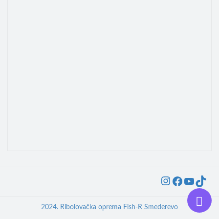
Instagra
Faceb
YouT
Ti
2024. Ribolovačka oprema Fish-R Smederevo