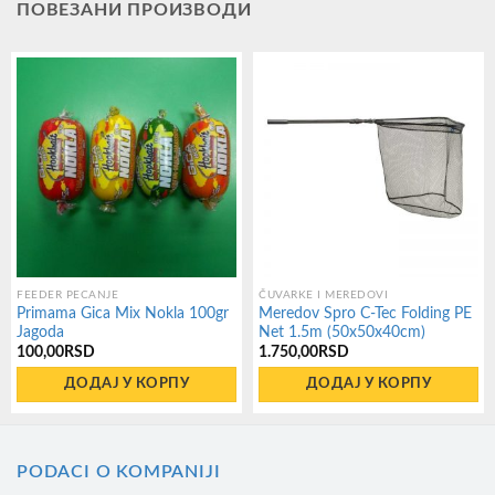
ПОВЕЗАНИ ПРОИЗВОДИ
FEEDER PECANJE
ČUVARKE I MEREDOVI
Primama Gica Mix Nokla 100gr
Meredov Spro C-Tec Folding PE
Jagoda
Net 1.5m (50x50x40cm)
100,00
RSD
1.750,00
RSD
ДОДАЈ У КОРПУ
ДОДАЈ У КОРПУ
PODACI O KOMPANIJI