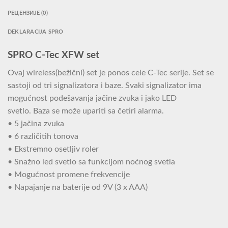
РЕЦЕНЗИЈЕ (0)
DEKLARACIJA SPRO
SPRO C-Tec XFW set
Ovaj wireless(bežični) set je ponos cele C-Tec serije. Set se
sastoji od tri signalizatora i baze. Svaki signalizator ima
mogućnost podešavanja jačine zvuka i jako LED
svetlo. Baza se može upariti sa četiri alarma.
• 5 jačina zvuka
• 6 različitih tonova
• Ekstremno osetljiv roler
• Snažno led svetlo sa funkcijom noćnog svetla
• Mogućnost promene frekvencije
• Napajanje na baterije od 9V (3 x AAA)