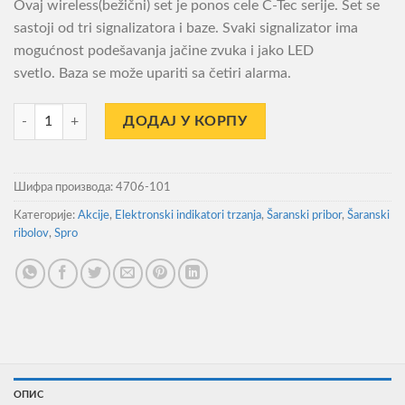
Ovaj wireless(bežični) set je ponos cele C-Tec serije. Set se
sastoji od tri signalizatora i baze. Svaki signalizator ima
mogućnost podešavanja jačine zvuka i jako LED
svetlo. Baza se može upariti sa četiri alarma.
Signalizator Spro C-Tec XWF 3+1 / New 2018. количина
ДОДАЈ У КОРПУ
Шифра производа:
4706-101
Категорије:
Akcije
,
Elektronski indikatori trzanja
,
Šaranski pribor
,
Šaranski
ribolov
,
Spro
ОПИС