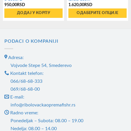
950,00
RSD
1.620,00
RSD
ДОДАЈ У КОРПУ
ОДАБЕРИТЕ ОПЦИЈЕ
Овај
производ
има
PODACI O KOMPANIJI
више
варијанти.
Adresa:
Опције
могу
Vojvode Stepe 54, Smederevo
бити
Kontakt telefon:
изабране
066/68-68-333
на
069/68-68-00
страници
E-mail:
производа.
info@ribolovackaopremafishr.rs
Radno vreme:
Ponedeljak – Subota: 08.00 – 19.00
Nedelja: 08.00 – 14.00