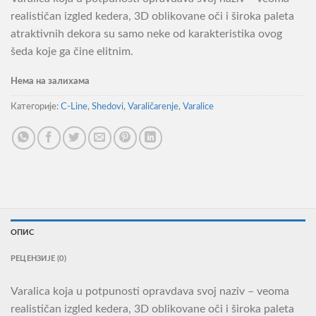
realističan izgled kedera, 3D oblikovane oči i široka paleta
atraktivnih dekora su samo neke od karakteristika ovog
šeda koje ga čine elitnim.
Нема на залихама
Категорије:
C-Line
,
Shedovi
,
Varaličarenje
,
Varalice
ОПИС
РЕЦЕНЗИЈЕ (0)
Varalica koja u potpunosti opravdava svoj naziv – veoma
realističan izgled kedera, 3D oblikovane oči i široka paleta