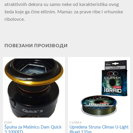
atraktivnih dekora su samo neke od karakteristika ovog
šeda koje ga čine elitnim. Mamac za prave ribe i vrhunske
ribolovce.
ПОВЕЗАНИ ПРОИЗВОДИ
DAM
CLIMAX
Špulna za Mašinicu Dam Quick
Upredena Struna Climax U-Light
3 1000FD
iBraid 135m