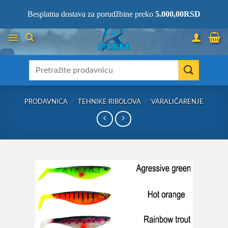
Skip
066/68-68-333
- KOMPLETNA RIBOLOVAČKA OPREMA NA JEDNOM
Besplatna dostava za porudžbine preko
5.000,00
RSD
MESTU!
to
content
Претрага
за:
PRODAVNICA
/
TEHNIKE RIBOLOVA
/
VARALIČARENJE