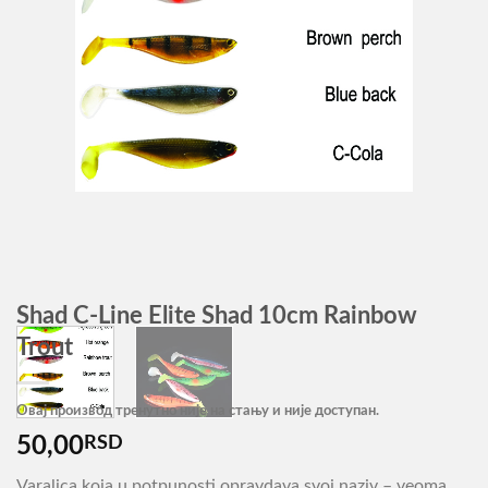
Shad C-Line Elite Shad 10cm Rainbow
Trout
Овај производ тренутно није на стању и није доступан.
50,00
RSD
Varalica koja u potpunosti opravdava svoj naziv – veoma