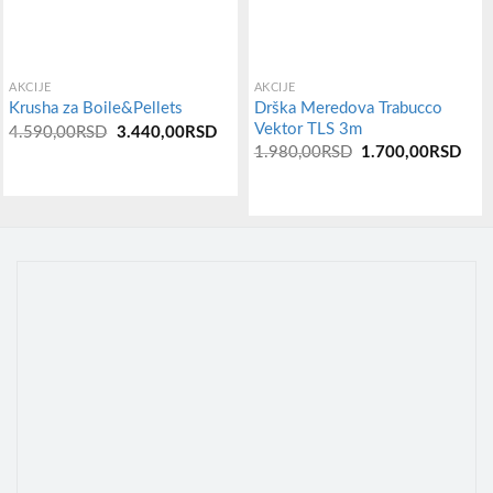
AKCIJE
AKCIJE
Drška Meredova Trabucco
Krusha za Boile&Pellets
Vektor TLS 3m
Оригинална
Тренутна
4.590,00
RSD
3.440,00
RSD
цена
цена
Оригинална
Тре
1.980,00
RSD
1.700,00
RSD
је
је:
цена
цен
била:
3.440,00RSD.
је
је:
4.590,00RSD.
била:
1.7
1.980,00RSD.