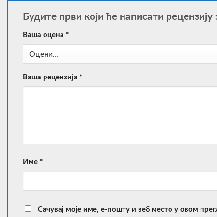
Будите први који ће написати рецензију з
Ваша оцена
*
Ваша рецензија
*
Име
*
Сачувај моје име, е-пошту и веб место у овом пре