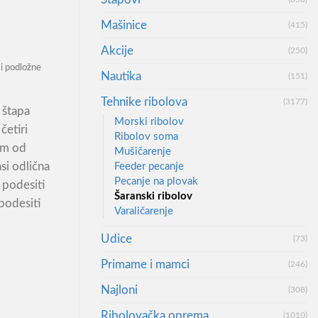
Mašinice
(415)
Akcije
(250)
i podložne
Nautika
(151)
Tehnike ribolova
(3177)
 štapa
Morski ribolov
četiri
Ribolov soma
im od
Mušičarenje
si odlična
Feeder pecanje
Pecanje na plovak
 podesiti
Šaranski ribolov
 podesiti
Varaličarenje
Udice
(73)
ow Profile 2-Rod количина
Primame i mamci
(246)
Najloni
(308)
Ribolovačka oprema
(1010)