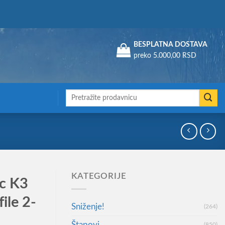
Assign a menu in Theme Options > Menus
BESPLATNA DOSTAVA
preko 5.000,00 RSD
Претрага
за:
KATEGORIJE
ic K3
ile 2-
Sniženje!
(264)
Štapovi
(850)