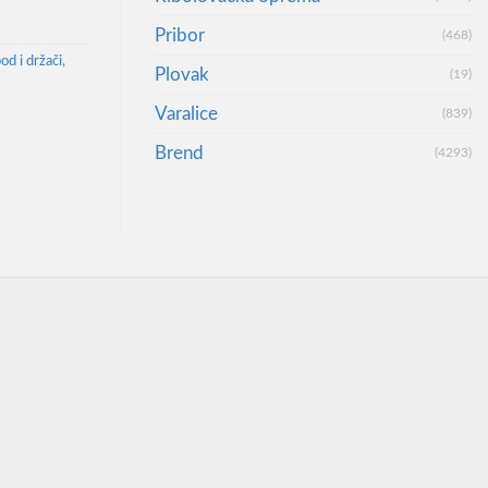
Pribor
(468)
od i držači
,
Plovak
(19)
Varalice
(839)
Brend
(4293)