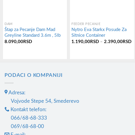
DAM
FEEDER PECANJE
Štap za Pecanje Dam Mad
Nytro Eva Starkx Posude Za
Greyline Standard 3.6m , 5lb
Sitnice Container
Р
8.090,00
RSD
1.190,00
RSD
–
2.390,00
RSD
ц
о
1
Овај
д
2
производ
PODACI O KOMPANIJI
има
више
варијанти.
Adresa:
Опције
Vojvode Stepe 54, Smederevo
могу
Kontakt telefon:
бити
066/68-68-333
изабране
069/68-68-00
на
E-mail: