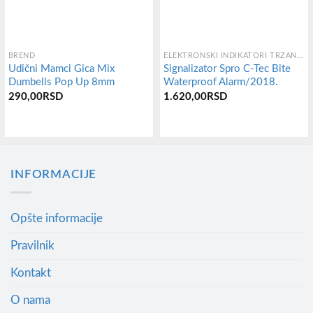
BREND
ELEKTRONSKI INDIKATORI TRZANJA
Udični Mamci Gica Mix
Signalizator Spro C-Tec Bite
Dumbells Pop Up 8mm
Waterproof Alarm/2018.
аспон
290,00
RSD
1.620,00
RSD
ена:
д
.190,00RSD
Овај
о
.390,00RSD
производ
има
INFORMACIJE
више
варијанти.
Opšte informacije
Опције
Pravilnik
могу
бити
Kontakt
изабране
O nama
на