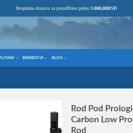
NOM MESTU!
Besplatna dostava za porudžbine preko
5.000,00
RSD
PLOVAK
BRENDOVI
BLOG
Rod Pod Prolog
Carbon Low Prof
Rod