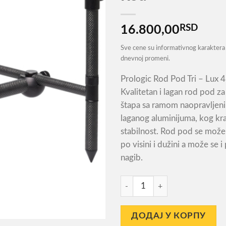
RSD
16.800,00
Sve cene su informativnog karaktera 
dnevnoj promeni.
Prologic Rod Pod Tri – Lux 4
Kvalitetan i lagan rod pod za 
štapa sa ramom naopravljen
laganog aluminijuma, kog kra
stabilnost. Rod pod se može
po visini i dužini a može se i
nagib.
Rod Pod Prologic K3 Carbon L
ДОДАЈ У КОРПУ