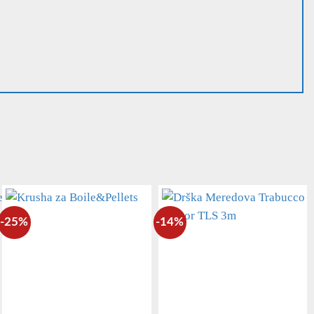
-25%
-14%