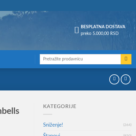
Assign a menu in Theme Options > Menus
BESPLATNA DOSTAVA
preko 5.000,00 RSD
Претрага
за:
KATEGORIJE
bells
Sniženje!
(264)
Štapovi
(850)