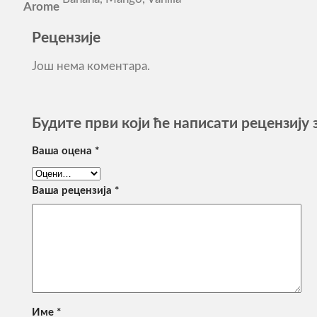
Arome
Рецензије
Још нема коментара.
Будите први који ће написати рецензију 
Ваша оцена
*
Ваша рецензија
*
Име
*