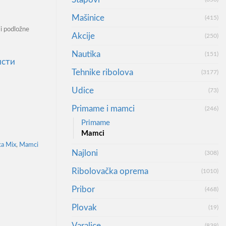
Mašinice
(415)
i podložne
Akcije
(250)
Nautika
(151)
сти
Tehnike ribolova
(3177)
личина
Udice
(73)
Primame i mamci
(246)
Primame
Mamci
ca Mix
,
Mamci
Najloni
(308)
Ribolovačka oprema
(1010)
Pribor
(468)
Plovak
(19)
Varalice
(839)