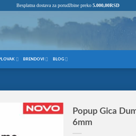
Besplatna dostava za porudžbine preko
5.000,00
RSD
NOM MESTU!
PLOVAK
BRENDOVI
BLOG
Popup Gica Dum
6mm