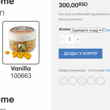
RSD
300,00
Sve cene su informativnog karaktera 
dnevnoj promeni.
Arome
Очи
Popup Gica Dumbells 6mm ко
ДОДАЈ У КОРПУ
Шифра производа:
-
Категорије:
Gi