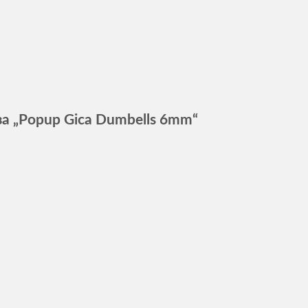
за „Popup Gica Dumbells 6mm“