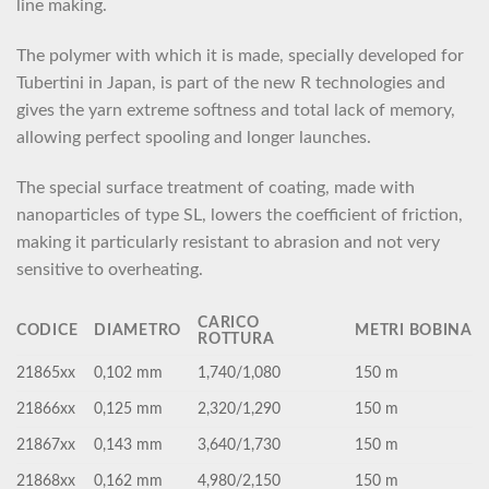
line making.
The polymer with which it is made, specially developed for
Tubertini in Japan, is part of the new R technologies and
gives the yarn extreme softness and total lack of memory,
allowing perfect spooling and longer launches.
The special surface treatment of coating, made with
nanoparticles of type SL, lowers the coefficient of friction,
making it particularly resistant to abrasion and not very
sensitive to overheating.
CARICO
CODICE
DIAMETRO
METRI BOBINA
ROTTURA
21865xx
0,102 mm
1,740/1,080
150 m
21866xx
0,125 mm
2,320/1,290
150 m
21867xx
0,143 mm
3,640/1,730
150 m
21868xx
0,162 mm
4,980/2,150
150 m