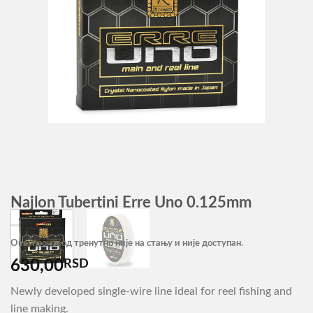
Najlon Tubertini Erre Uno 0.125mm
Овај производ тренутно није на стању и није доступан.
630,00
RSD
Newly developed single-wire line ideal for reel fishing and
line making.