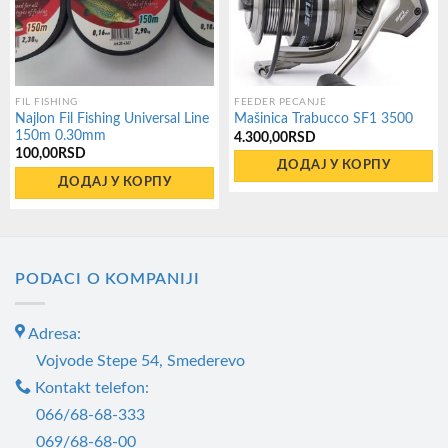
FIL FISHING
FEEDER PECANJE
Najlon Fil Fishing Universal Line
Mašinica Trabucco SF1 3500
150m 0.30mm
4.300,00
RSD
100,00
RSD
ДОДАЈ У КОРПУ
ДОДАЈ У КОРПУ
PODACI O KOMPANIJI
Adresa:
Vojvode Stepe 54, Smederevo
Kontakt telefon:
066/68-68-333
069/68-68-00