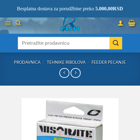
Skip
066/68-68-333
- KOMPLETNA RIBOLOVAČKA OPREMA NA JEDNOM
Besplatna dostava za porudžbine preko
5.000,00
RSD
MESTU!
to
content
Претрага
за:
PRODAVNICA
/
TEHNIKE RIBOLOVA
/
FEEDER PECANJE