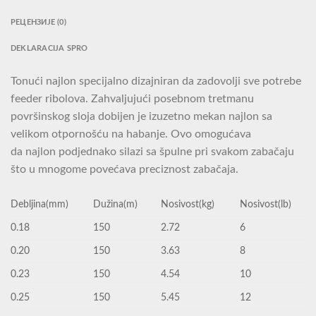
РЕЦЕНЗИЈЕ (0)
DEKLARACIJA SPRO
Tonući najlon specijalno dizajniran da zadovolji sve potrebe
feeder ribolova. Zahvaljujući posebnom tretmanu
površinskog sloja dobijen je izuzetno mekan najlon sa
velikom otpornošću na habanje. Ovo omogućava
da najlon podjednako silazi sa špulne pri svakom zabačaju
što u mnogome povećava preciznost zabačaja.
Debljina(mm)
Dužina(m)
Nosivost(kg)
Nosivost(lb)
0.18
150
2.72
6
0.20
150
3.63
8
0.23
150
4.54
10
0.25
150
5.45
12