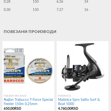
0.28
150
6.36
14
0.30
150
7.27
16
ПОВЕЗАНИ ПРОИЗВОДИ
FEEDER PECANJE
MAŠINICE
Najlon Trabucco T-Force Special
Mašinica Spro Saltix Surf &
Feeder 150m 0,25mm
Boat 5000
650,00
RSD
4.760,00
RSD