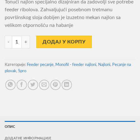
Tonući najlon specijalno dizajniran da zadovolji sve potrebe
feeder ribolova. Zahvaljujući posebnom tretmanu
površinskog sloja dobijen je izuzetno mekan najlon sa
velikom otpornošću na habanje
Najlon Spro Cresta Visorate Feeder Mono 0.28mm , 150m количина
ДОДАЈ У КОРПУ
Категорије:
Feeder pecanje
,
Monofil - feeder najloni
,
Najloni
,
Pecanje na
plovak
,
Spro
ОПИС
ДОДАТНЕ ИНФОРМАЦИЈЕ