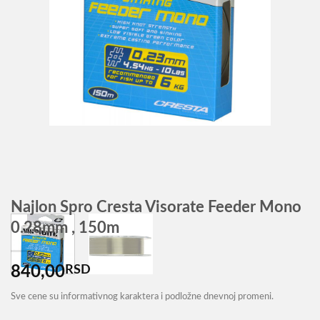
Najlon Spro Cresta Visorate Feeder Mono
0.28mm , 150m
840,00
RSD
Sve cene su informativnog karaktera i podložne dnevnoj promeni.