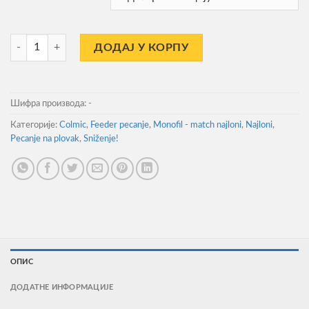
430,00RSD
Najlon Colmic Fendreel Power 200m количина
ДОДАЈ У КОРПУ
Шифра производа:
-
Категорије:
Colmic
,
Feeder pecanje
,
Monofil - match najloni
,
Najloni
,
Pecanje na plovak
,
Sniženje!
ОПИС
ДОДАТНЕ ИНФОРМАЦИЈЕ