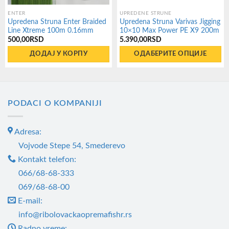
ENTER
UPREDENE STRUNE
Upredena Struna Enter Braided
Upredena Struna Varivas Jigging
Line Xtreme 100m 0.16mm
10×10 Max Power PE X9 200m
500,00
RSD
5.390,00
RSD
ДОДАЈ У КОРПУ
ОДАБЕРИТЕ ОПЦИЈЕ
Овај
производ
има
PODACI O KOMPANIJI
више
варијанти.
Adresa:
Опције
могу
Vojvode Stepe 54, Smederevo
бити
Kontakt telefon:
изабране
066/68-68-333
на
069/68-68-00
страници
E-mail:
производа.
info@ribolovackaopremafishr.rs
Radno vreme: