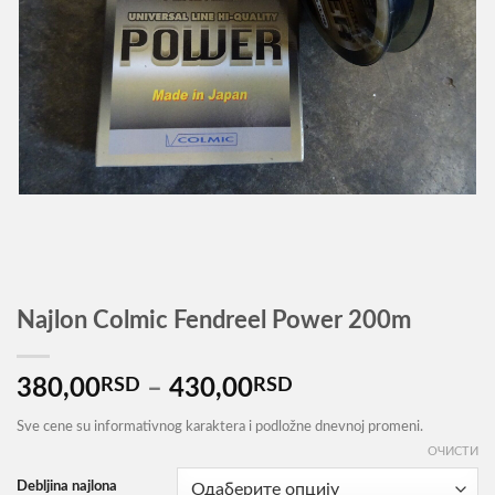
Najlon Colmic Fendreel Power 200m
Распон
380,00
RSD
–
430,00
RSD
цена:
Sve cene su informativnog karaktera i podložne dnevnoj promeni.
од
ОЧИСТИ
380,00RSD
Debljina najlona
до