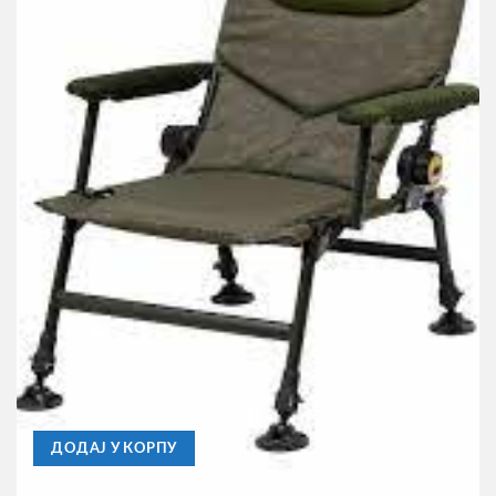
PROLOGIC
Stolica Prologic Inspire Lite-Pro Recliner Chair With
Armrest 140kg
12.810,00
RSD
ДОДАЈ У КОРПУ