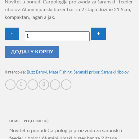
Novitet u ponudi Carpologija proizvoda za šaranski i feeder
ribolov. Aluminijumski buzer bar za 2 štapa dužine 21.5cm,
kompaktan, lagan a jak.
Mate
ДОДАЈ У КОРПУ
Aluminijumski
Buzz
Bar
Категорије:
Buzz Barovi
,
Mate Fishing
,
Šaranski pribor
,
Šaranski ribolov
za
2
Štapa
21.5cm
количина
ОПИС
РЕЦЕНЗИЈЕ (0)
Novitet u ponudi Carpologija proizvoda za šaranski i
feeder ribolov. Aluminijumski buzer bar za 2 štapa