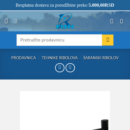
Skip
066/68-68-333
- KOMPLETNA RIBOLOVAČKA OPREMA NA JEDNOM
Besplatna dostava za porudžbine preko
5.000,00
RSD
MESTU!
to
content
Претрага
за:
PRODAVNICA
/
TEHNIKE RIBOLOVA
/
ŠARANSKI RIBOLOV