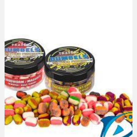
FEEDER PECANJE
Traper Dambels Dvobojni Pop-Up 8-10mm 30gr