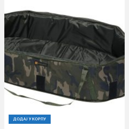
PROLOGIC
Kadica Za Ribu Prologic Inspire Unhooking Mats With
Sides M 95*52cm
10.890,00
RSD
ДОДАЈ У КОРПУ