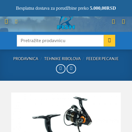
Skip
066/68-68-333
- KOMPLETNA RIBOLOVAČKA OPREMA NA JEDNOM
Besplatna dostava za porudžbine preko
5.000,00
RSD
MESTU!
to
content
Претрага
за:
PRODAVNICA
/
TEHNIKE RIBOLOVA
/
FEEDER PECANJE