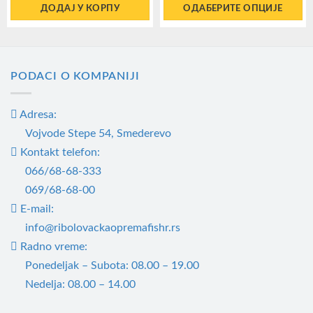
ДОДАЈ У КОРПУ
ОДАБЕРИТЕ ОПЦИЈЕ
Овај
производ
има
PODACI O KOMPANIJI
више
варијанти.
Adresa:
Опције
могу
Vojvode Stepe 54, Smederevo
бити
Kontakt telefon:
изабране
066/68-68-333
на
069/68-68-00
страници
E-mail:
производа.
info@ribolovackaopremafishr.rs
Radno vreme:
Ponedeljak – Subota: 08.00 – 19.00
Nedelja: 08.00 – 14.00