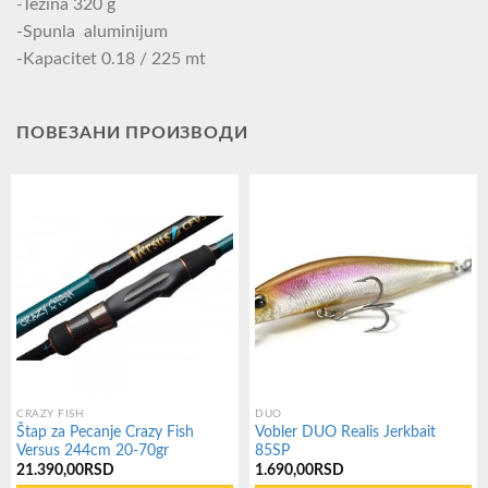
-Tezina 320 g
-Spunla aluminijum
-Kapacitet 0.18 / 225 mt
ПОВЕЗАНИ ПРОИЗВОДИ
CRAZY FISH
DUO
Štap za Pecanje Crazy Fish
Vobler DUO Realis Jerkbait
Versus 244cm 20-70gr
85SP
21.390,00
RSD
1.690,00
RSD