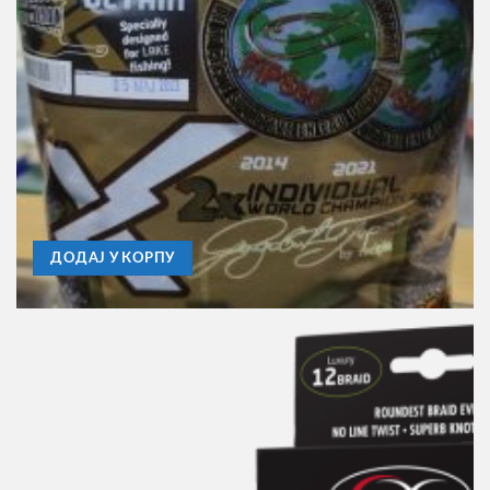
FEEDER PECANJE
Primama Gica Mix Extreme Feeder 1.2kg Black Betain
330,00
RSD
ДОДАЈ У КОРПУ