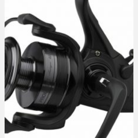
BAITRUNNER
Mašinica Prologic Avenger 3000 BF , 6BB+Rezervna
Špulna