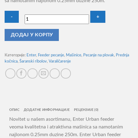
sa namotanim najlonom 0.25mm duzine 250m.
Mašinica
ДОДАЈ У КОРПУ
Enter
Urban
Feeder
Категорије:
Enter
,
Feeder pecanje
,
Mašinice
,
Pecanje na plovak
,
Prednja
4000
kočnica
,
Šaranski ribolov
,
Varaličarenje
количина
ОПИС
ДОДАТНЕ ИНФОРМАЦИЈЕ
РЕЦЕНЗИЈЕ (0)
Novitet u našem asortimanu, Enter Urban feeder
veoma kvalitetna i atraktivna mašinica sa namotanim
najlonom 0.25mm duzine 250m. Enter Urban feeder