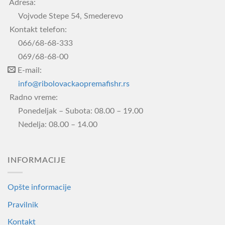
Adresa:
варијанти.
Vojvode Stepe 54, Smederevo
Опције
Kontakt telefon:
могу
066/68-68-333
бити
069/68-68-00
изабране
E-mail:
на
info@ribolovackaopremafishr.rs
страници
производа.
Radno vreme:
Ponedeljak – Subota: 08.00 – 19.00
Nedelja: 08.00 – 14.00
INFORMACIJE
Opšte informacije
Pravilnik
Kontakt