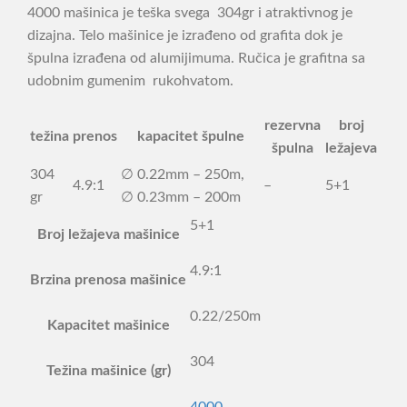
4000 mašinica je teška svega 304gr i atraktivnog je
dizajna. Telo mašinice je izrađeno od grafita dok je
špulna izrađena od alumijimuma. Ručica je grafitna sa
udobnim gumenim rukohvatom.
rezervna
broj
težina
prenos
kapacitet špulne
špulna
ležajeva
304
∅ 0.22mm – 250m,
4.9:1
–
5+1
gr
∅ 0.23mm – 200m
5+1
Broj ležajeva mašinice
4.9:1
Brzina prenosa mašinice
0.22/250m
Kapacitet mašinice
304
Težina mašinice (gr)
4000