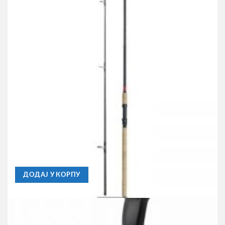
DAM
Štap za Pecanje Dam Spezi Stick II Pike Spin 3m , 25-
75gr
5.540,00
RSD
ДОДАЈ У КОРПУ