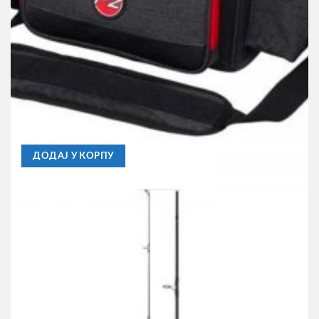
DAM
Torba Dam Effzett Pro-Tact Streetfishing za Pribor +2
Kutije 38x17x19cm
7.220,00
RSD
ДОДАЈ У КОРПУ