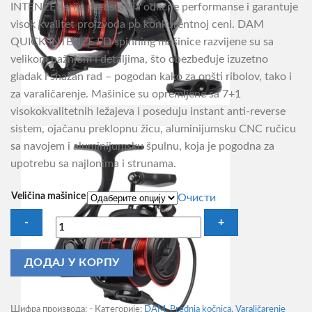
INTENZE serija predstavlja odlične performanse i garantuje
7.690,00RSD
visok kvalitet proizvoda po konkurentnoj ceni. DAM
QUICK INTENZE FD spinning mašinice razvijene su sa
velikom pažnjom i detaljima, što obezbeđuje izuzetno
gladak i snažan rad – pogodan kako za opšti ribolov, tako i
za varaličarenje. Mašinice su opremljene sa 7+1
visokokvalitetnih ležajeva i poseduju instant anti-reverse
sistem, ojačanu preklopnu žicu, aluminijumsku CNC ručicu
sa navojem i aluminijumsku špulnu, koja je pogodna za
upotrebu sa najlonima i strunama.
Veličina mašinice
Очисти
Mašinica
ДОДАЈ У КОРПУ
Dam
Quick
Intenze
Шифра производа:
-
Категорије:
DAM
,
Prednja kočnica
,
Varaličarenje