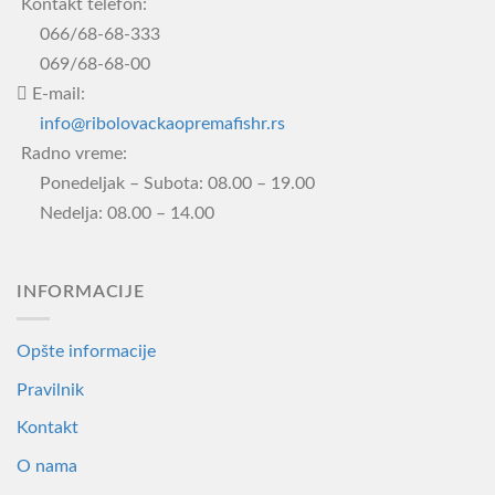
Kontakt telefon:
могу
066/68-68-333
бити
069/68-68-00
изабране
E-mail:
на
info@ribolovackaopremafishr.rs
страници
производа.
Radno vreme:
Ponedeljak – Subota: 08.00 – 19.00
Nedelja: 08.00 – 14.00
INFORMACIJE
Opšte informacije
Pravilnik
Kontakt
O nama