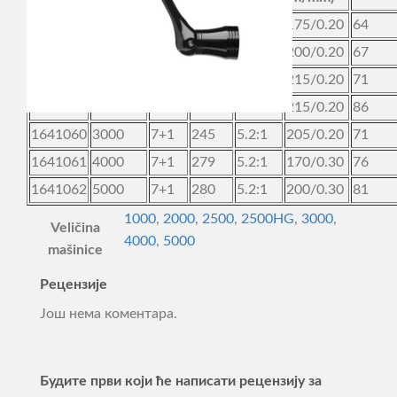
1641054
1000
7+1
224
5.2:1
175/0.20
64
1641056
2000
7+1
238
5.2:1
200/0.20
67
1641058
2500
7+1
246
5.2:1
215/0.20
71
1641059
2500HG
7+1
251
6.2:1
215/0.20
86
1641060
3000
7+1
245
5.2:1
205/0.20
71
1641061
4000
7+1
279
5.2:1
170/0.30
76
1641062
5000
7+1
280
5.2:1
200/0.30
81
1000
,
2000
,
2500
,
2500HG
,
3000
,
Veličina
4000
,
5000
mašinice
Рецензије
Још нема коментара.
Будите први који ће написати рецензију за