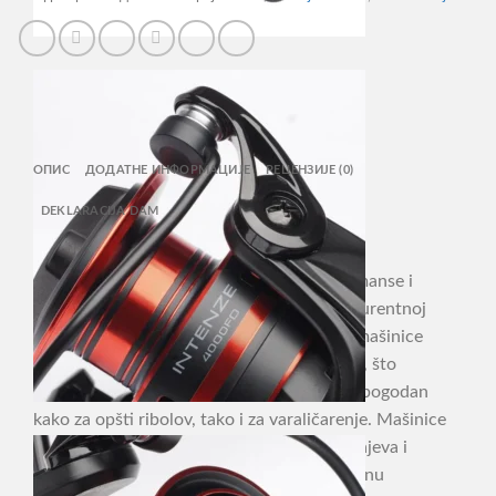
FD
,
8BB
количина
ОПИС
ДОДАТНЕ ИНФОРМАЦИЈЕ
РЕЦЕНЗИЈЕ (0)
DEKLARACIJA DAM
DAM Quick Intenze FD
INTENZE serija predstavlja odlične performanse i
garantuje visok kvalitet proizvoda po konkurentnoj
ceni. DAM QUICK INTENZE FD spinning mašinice
razvijene su sa velikom pažnjom i detaljima, što
obezbeđuje izuzetno gladak i snažan rad – pogodan
kako za opšti ribolov, tako i za varaličarenje. Mašinice
su opremljene sa 7+1 visokokvalitetnih ležajeva i
poseduju instant anti-reverse sistem, ojačanu