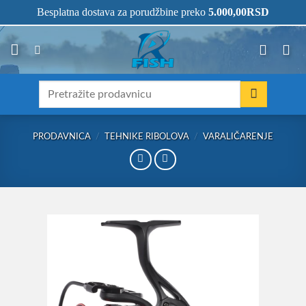
Skip
066/68-68-333
- KOMPLETNA RIBOLOVAČKA OPREMA NA JEDNOM
Besplatna dostava za porudžbine preko
5.000,00
RSD
MESTU!
to
content
Претрага
за:
PRODAVNICA
/
TEHNIKE RIBOLOVA
/
VARALIČARENJE