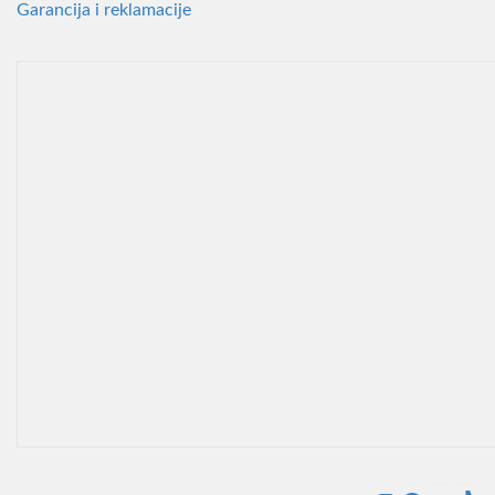
Garancija i reklamacije
Instagr
Faceb
You
T