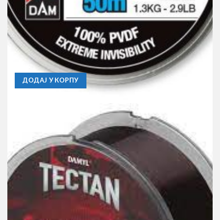
DAM
Fluorocarbon Dam Damyl Tectan Superior
Fluorocarbon 0.18mm , 50m
590,00
RSD
ДОДАЈ У КОРПУ