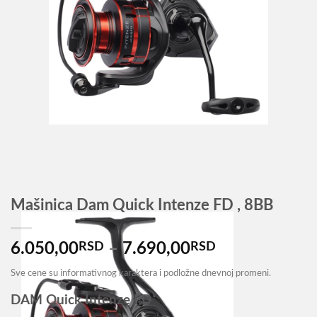
Mašinica Dam Quick Intenze FD , 8BB
Распон
6.050,00
RSD
–
7.690,00
RSD
цена:
Sve cene su informativnog karaktera i podložne dnevnoj promeni.
од
6.050,00RSD
DAM Quick Intenze FD
до