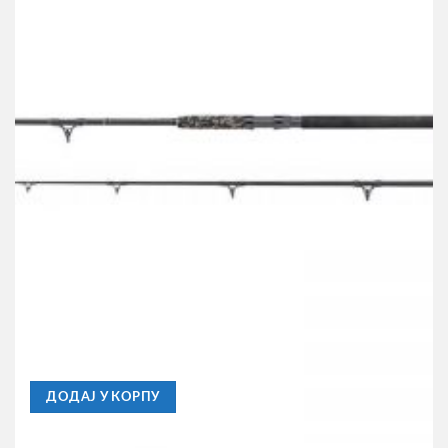
DAM
Štap za Pecanje Dam Madcat Black Heavy Duty 2.7m ,
200-300gr
8.130,00
RSD
ДОДАЈ У КОРПУ