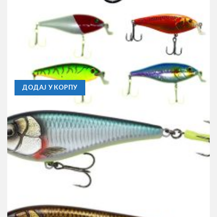
C-LINE
Vobler C Line Shallow Rider 57 Perch
390,00
RSD
ДОДАЈ У КОРПУ