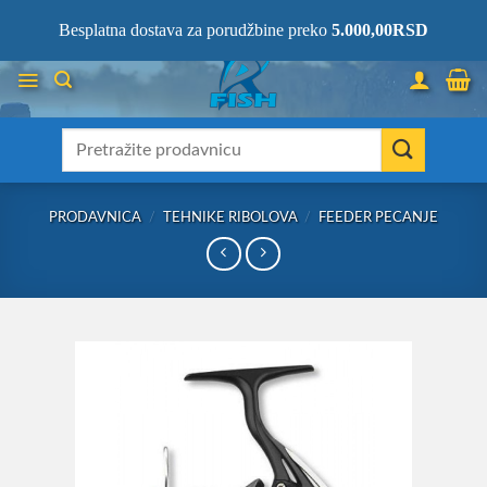
Skip
066/68-68-333
- KOMPLETNA RIBOLOVAČKA OPREMA NA JEDNOM
Besplatna dostava za porudžbine preko
5.000,00
RSD
MESTU!
to
content
Претрага
за:
PRODAVNICA
/
TEHNIKE RIBOLOVA
/
FEEDER PECANJE