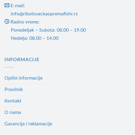
производа.
E-mail:
info@ribolovackaopremafishr.rs
Radno vreme:
Ponedeljak – Subota: 08.00 – 19.00
Nedelja: 08.00 – 14.00
INFORMACIJE
Opšte informacije
Pravilnik
Kontakt
O nama
Garancija i reklamacije