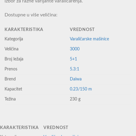
izbor za razne varijante varaličarenja.
Dostupne u više veličina:
KARAKTERISTIKA
VREDNOST
Kategorija
Varaličarske mašinice
Veličina
3000
Broj ležaja
5+1
Prenos
5.3:1
Brend
Daiwa
Kapacitet
0.23/150 m
Težina
230 g
KARAKTERISTIKA
VREDNOST