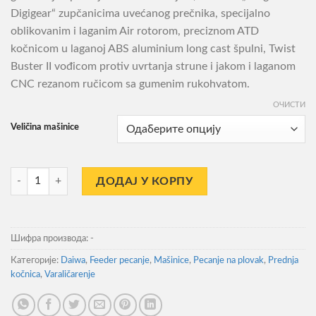
9.490,00RSD
Digigear“ zupčanicima uvećanog prečnika, specijalno
до
oblikovanim i laganim Air rotorom, preciznom ATD
9.990,00RSD
kočnicom u laganoj ABS aluminium long cast špulni, Twist
Buster II vođicom protiv uvrtanja strune i jakom i laganom
CNC rezanom ručicom sa gumenim rukohvatom.
ОЧИСТИ
Veličina mašinice
Mašinica Daiwa 18 Prorex X LT-C количина
ДОДАЈ У КОРПУ
Шифра производа:
-
Категорије:
Daiwa
,
Feeder pecanje
,
Mašinice
,
Pecanje na plovak
,
Prednja
kočnica
,
Varaličarenje