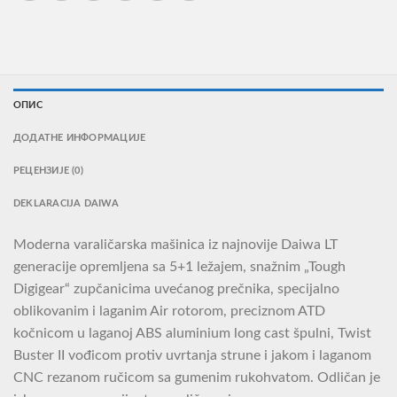
ОПИС
ДОДАТНЕ ИНФОРМАЦИЈЕ
РЕЦЕНЗИЈЕ (0)
DEKLARACIJA DAIWA
Moderna varaličarska mašinica iz najnovije Daiwa LT
generacije opremljena sa 5+1 ležajem, snažnim „Tough
Digigear“ zupčanicima uvećanog prečnika, specijalno
oblikovanim i laganim Air rotorom, preciznom ATD
kočnicom u laganoj ABS aluminium long cast špulni, Twist
Buster II vođicom protiv uvrtanja strune i jakom i laganom
CNC rezanom ručicom sa gumenim rukohvatom. Odličan je