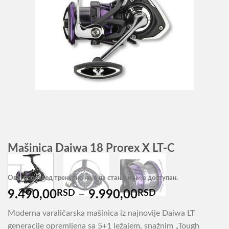
Mašinica Daiwa 18 Prorex X LT-C
Овај производ тренутно није на стању и није доступан.
Распон
9.490,00
RSD
–
9.990,00
RSD
цена:
Moderna varaličarska mašinica iz najnovije Daiwa LT
од
generacije opremljena sa 5+1 ležajem, snažnim „Tough