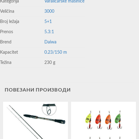
Kategorija
Varaličarske mašinice
Veličina
3000
Broj ležaja
5+1
Prenos
5.3:1
Brend
Daiwa
Kapacitet
0.23/150 m
Težina
230 g
ПОВЕЗАНИ ПРОИЗВОДИ