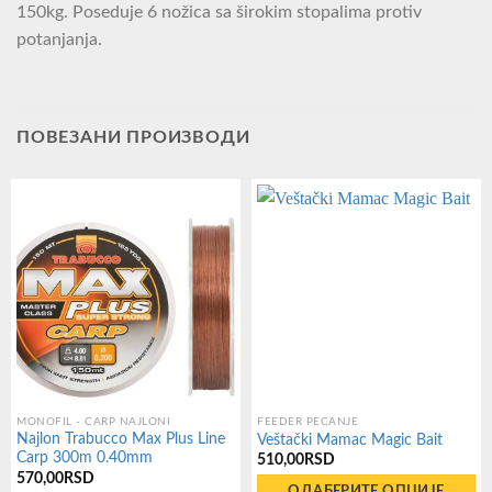
150kg. Poseduje 6 nožica sa širokim stopalima protiv
potanjanja.
ПОВЕЗАНИ ПРОИЗВОДИ
MONOFIL - CARP NAJLONI
FEEDER PECANJE
Najlon Trabucco Max Plus Line
Veštački Mamac Magic Bait
Carp 300m 0.40mm
510,00
RSD
570,00
RSD
ОДАБЕРИТЕ ОПЦИЈЕ