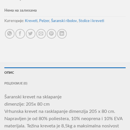
Нема на залихама
Категорије:
Kreveti
,
Pelzer
,
Šaranski ribolov
,
Stolice i kreveti
ОПИС
РЕЦЕНЗИЈЕ (0)
Šaranski krevet na sklapanje
dimenzije: 205x 80 cm
Vrhunska krevet na rasklapanje dimenzija 205 x 80 cm.
Napravljen je od 80% poliestera, 10% neoprena i 10% EVA
materijala. Težina kreveta je 8,5kg a maksimalna nosivost