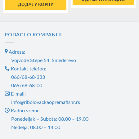
ДОДАЈ У КОРПУ
Овај
производ
има
више
PODACI O KOMPANIJI
варијанти.
Опције
Adresa:
могу
Vojvode Stepe 54, Smederevo
бити
Kontakt telefon:
изабране
066/68-68-333
на
069/68-68-00
страници
производа.
E-mail:
info@ribolovackaopremafishr.rs
Radno vreme:
Ponedeljak – Subota: 08.00 – 19.00
Nedelja: 08.00 – 14.00