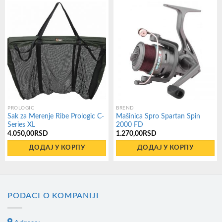
PROLOGIC
BREND
Sak za Merenje Ribe Prologic C-
Mašinica Spro Spartan Spin
Series XL
2000 FD
4.050,00
RSD
1.270,00
RSD
ДОДАЈ У КОРПУ
ДОДАЈ У КОРПУ
PODACI O KOMPANIJI