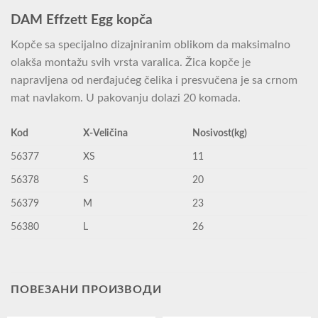
DAM Effzett Egg kopča
Kopče sa specijalno dizajniranim oblikom da maksimalno
olakša montažu svih vrsta varalica. Žica kopče je
napravljena od nerđajućeg čelika i presvučena je sa crnom
mat navlakom. U pakovanju dolazi 20 komada.
Kod
X-Veličina
Nosivost(kg)
56377
XS
11
56378
S
20
56379
M
23
56380
L
26
ПОВЕЗАНИ ПРОИЗВОДИ