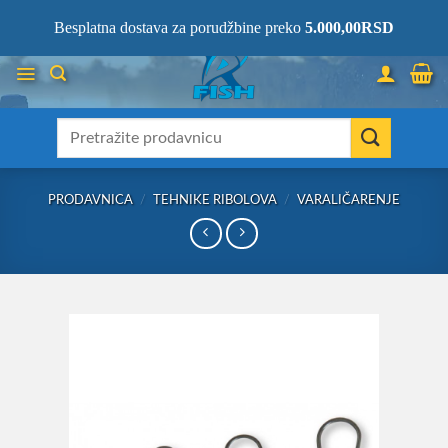
Skip
066/68-68-333
- KOMPLETNA RIBOLOVAČKA OPREMA NA JEDNOM
Besplatna dostava za porudžbine preko
5.000,00
RSD
MESTU!
to
content
Претрага
за:
PRODAVNICA
/
TEHNIKE RIBOLOVA
/
VARALIČARENJE