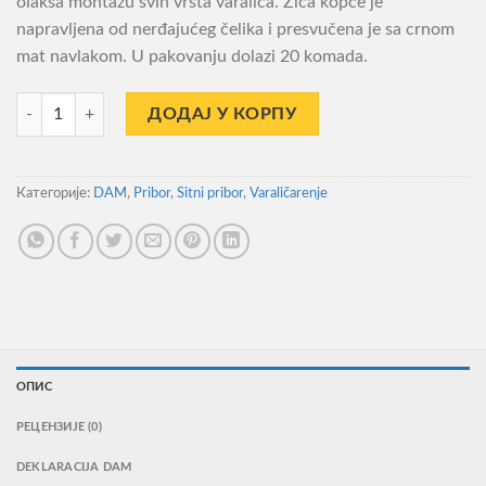
olakša montažu svih vrsta varalica. Žica kopče je
napravljena od nerđajućeg čelika i presvučena je sa crnom
mat navlakom. U pakovanju dolazi 20 komada.
Kopča Dam Effzett Egg S 20kom. 20kg количина
ДОДАЈ У КОРПУ
Категорије:
DAM
,
Pribor
,
Sitni pribor
,
Varaličarenje
ОПИС
РЕЦЕНЗИЈЕ (0)
DEKLARACIJA DAM