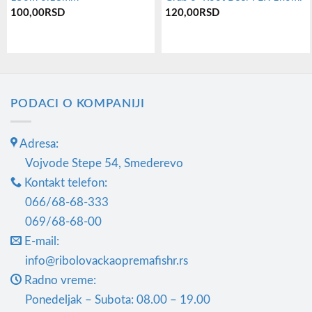
100,00
RSD
120,00
RSD
PODACI O KOMPANIJI
Adresa:
Vojvode Stepe 54, Smederevo
Kontakt telefon:
066/68-68-333
069/68-68-00
E-mail:
info@ribolovackaopremafishr.rs
Radno vreme:
Ponedeljak – Subota: 08.00 – 19.00