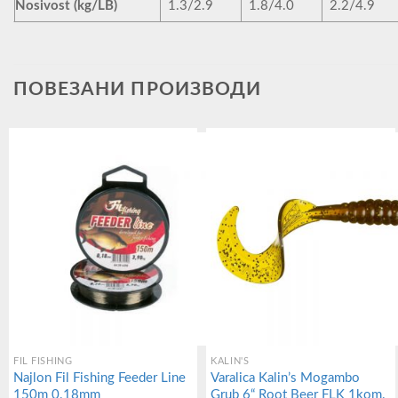
Nosivost (kg/LB)
1.3/2.9
1.8/4.0
2.2/4.9
ПОВЕЗАНИ ПРОИЗВОДИ
FIL FISHING
KALIN'S
Najlon Fil Fishing Feeder Line
Varalica Kalin’s Mogambo
150m 0.18mm
Grub 6“ Root Beer FLK 1kom.