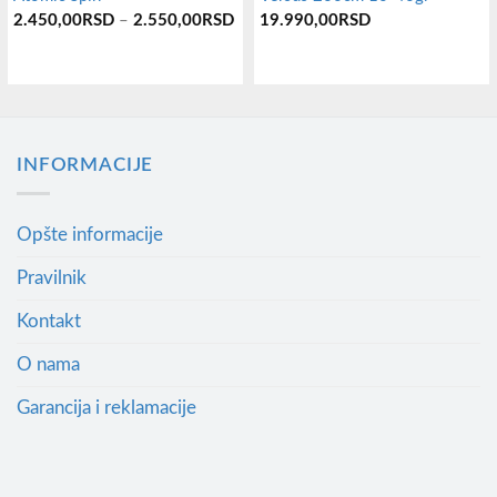
Распон
2.450,00
RSD
–
2.550,00
RSD
19.990,00
RSD
цена:
од
2.450,00RSD
Овај
до
2.550,00RSD
производ
има
INFORMACIJE
више
варијанти.
Опције
Opšte informacije
могу
Pravilnik
бити
изабране
Kontakt
на
O nama
страници
производа.
Garancija i reklamacije