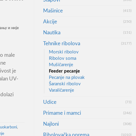
Mašinice
(415)
Akcije
(250)
ању и није
Nautika
(151)
Tehnike ribolova
(3177)
Morski ribolov
no male
Ribolov soma
čne
Mušičarenje
ivost je
Feeder pecanje
Pecanje na plovak
alan UV-
Šaranski ribolov
Varaličarenje
dolazi
Udice
(73)
Primame i mamci
(246)
Najloni
(308)
luokarboni
,
nje
Ribolovačka oprema
(1010)