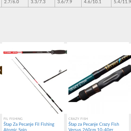
2.7/6.0
3.3/7.3
3.6/7.9
4.6/10.1
5.4/11.
FIL FISHING
CRAZY FISH
Štap Za Pecanje Fil Fishing
Štap za Pecanje Crazy Fish
Atomic Spin
Versus 260cm 10-40gr