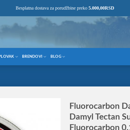
NOM MESTU!
Besplatna dostava za porudžbine preko
5.000,00
RSD
PLOVAK
BRENDOVI
BLOG
Fluorocarbon 
Damyl Tectan Su
Fluorocarbon 