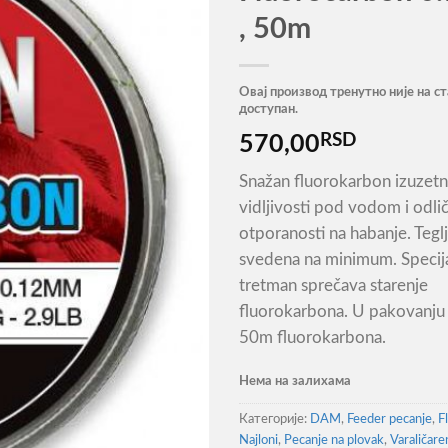
, 50m
Овај производ тренутно није на ст
доступан.
RSD
570,00
Snažan fluorokarbon izuzet
vidljivosti pod vodom i odli
otporanosti na habanje. Teglj
svedena na minimum. Specij
tretman sprečava starenje
fluorokarbona. U pakovanju 
50m fluorokarbona.
Нема на залихама
Категорије:
DAM
,
Feeder pecanje
,
F
Najloni
,
Pecanje na plovak
,
Varaličare