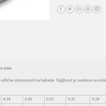
JA DAM
 odlične otporanosti na habanje. Tegljivost je svedena na mi
0.18
0.20
0.23
0.25
0.28