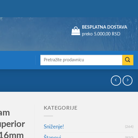
Assign a menu in Theme Options > Menus
BESPLATNA DOSTAVA
preko 5.000,00 RSD
Претрага
за:
KATEGORIJE
Dam
perior
Sniženje!
(264)
0.16mm
Štapovi
(850)