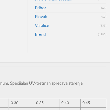
Pribor
(468)
Plovak
(19)
Varalice
(839)
Brend
(4293)
nimum. Specijalan UV-tretman sprečava starenje
0.30
0.35
0.40
0.45