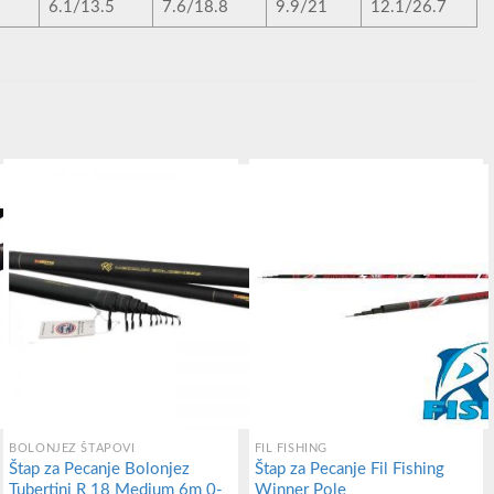
9
6.1/13.5
7.6/18.8
9.9/21
12.1/26.7
BOLONJEZ ŠTAPOVI
FIL FISHING
Štap za Pecanje Bolonjez
Štap za Pecanje Fil Fishing
Tubertini R 18 Medium 6m 0-
Winner Pole