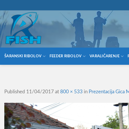
Skip
066/68-68-333
- KOMPLETNA RIBOLOVAČKA OPREMA NA JED
to
content
ŠARANSKI RIBOLOV
FEEDER RIBOLOV
VARALIČARENJE
Published
11/04/2017
at
800 × 533
in
Prezentacija Gica 