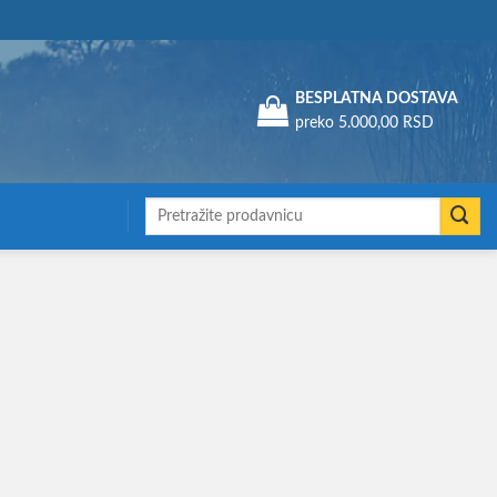
Assign a menu in Theme Options > Menus
BESPLATNA DOSTAVA
preko 5.000,00 RSD
Претрага
за: