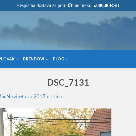
Besplatna dostava za porudžbine preko
5.000,00
RSD
NOM MESTU!
PLOVAK
BRENDOVI
BLOG
DSC_7131
Mix Noviteta za 2017.godinu