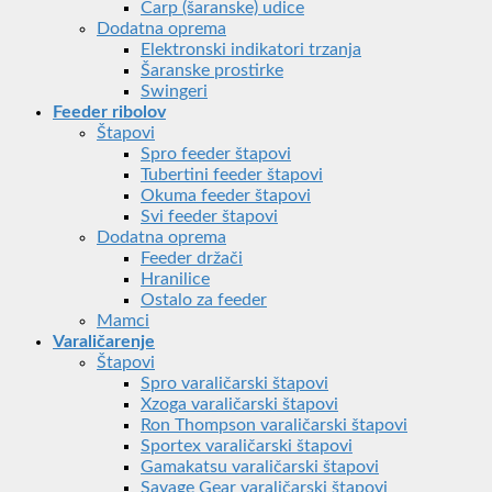
Carp (šaranske) udice
Dodatna oprema
Elektronski indikatori trzanja
Šaranske prostirke
Swingeri
Feeder ribolov
Štapovi
Spro feeder štapovi
Tubertini feeder štapovi
Okuma feeder štapovi
Svi feeder štapovi
Dodatna oprema
Feeder držači
Hranilice
Ostalo za feeder
Mamci
Varaličarenje
Štapovi
Spro varaličarski štapovi
Xzoga varaličarski štapovi
Ron Thompson varaličarski štapovi
Sportex varaličarski štapovi
Gamakatsu varaličarski štapovi
Savage Gear varaličarski štapovi