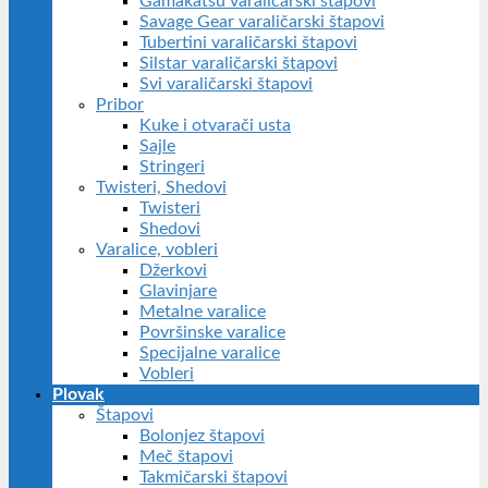
Gamakatsu varaličarski štapovi
Savage Gear varaličarski štapovi
Tubertini varaličarski štapovi
Silstar varaličarski štapovi
Svi varaličarski štapovi
Pribor
Kuke i otvarači usta
Sajle
Stringeri
Twisteri, Shedovi
Twisteri
Shedovi
Varalice, vobleri
Džerkovi
Glavinjare
Metalne varalice
Površinske varalice
Specijalne varalice
Vobleri
Plovak
Štapovi
Bolonjez štapovi
Meč štapovi
Takmičarski štapovi