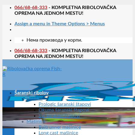
Skip
066/68-68-333
- KOMPLETNA RIBOLOVAČKA
to
OPREMA NA JEDNOM MESTU!
content
Assign a menu in Theme Options > Menus
Нема производа у корпи.
066/68-68-333
- KOMPLETNA RIBOLOVAČKA
OPREMA NA JEDNOM MESTU!
Šaranski ribolov
Štapovi
Prologic šaranski štapovi
Okuma šaranski štapovi
Svi šaranski štapovi
Mašinice
Baitrunner mašinice
Long cast mašinice