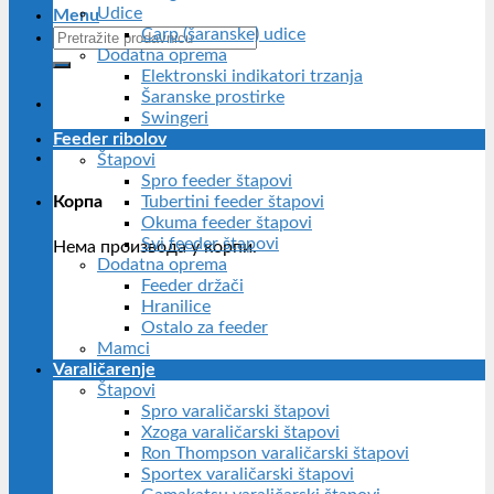
Udice
Menu
Carp (šaranske) udice
Претрага
Dodatna oprema
за:
Elektronski indikatori trzanja
Šaranske prostirke
BESPLATNA DOSTAVA
Swingeri
preko 5.000,00 RSD
Feeder ribolov
Štapovi
Spro feeder štapovi
Tubertini feeder štapovi
Корпа
Okuma feeder štapovi
Svi feeder štapovi
Нема производа у корпи.
Dodatna oprema
Feeder držači
Hranilice
Ostalo za feeder
Mamci
Varaličarenje
Štapovi
Spro varaličarski štapovi
Xzoga varaličarski štapovi
Ron Thompson varaličarski štapovi
Sportex varaličarski štapovi