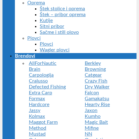
Oprema
Štek stolice i oprema
Štek – pribor oprema
Kutije
Sitni pribor
Sačme i still olovo
Plovci
Plovci
Wagler plovci
Brendovi
AllForNautic
Berkley
Brain
Browning
Carpologija
Catgear
Cralusso
Crazy Fish
Defected Fishing
Dry Walker
Extra Carp
Falcon
Formax
Gamakatsu
Hardcore
Hearty Rise
Jassy
Jaxon
Kolmax
Kumho
Maggot Farm
Magic Bait
Method
Mifine
Mustad
NN