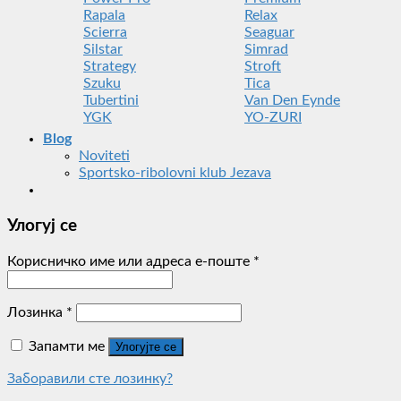
Rapala
Relax
Scierra
Seaguar
Silstar
Simrad
Strategy
Stroft
Szuku
Tica
Tubertini
Van Den Eynde
YGK
YO-ZURI
Blog
Noviteti
Sportsko-ribolovni klub Jezava
Улогуј се
Корисничко име или адреса е-поште
*
Лозинка
*
Запамти ме
Улогујте се
Заборавили сте лозинку?