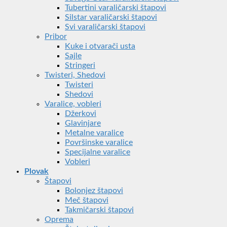
Tubertini varaličarski štapovi
Silstar varaličarski štapovi
Svi varaličarski štapovi
Pribor
Kuke i otvarači usta
Sajle
Stringeri
Twisteri, Shedovi
Twisteri
Shedovi
Varalice, vobleri
Džerkovi
Glavinjare
Metalne varalice
Površinske varalice
Specijalne varalice
Vobleri
Plovak
Štapovi
Bolonjez štapovi
Meč štapovi
Takmičarski štapovi
Oprema