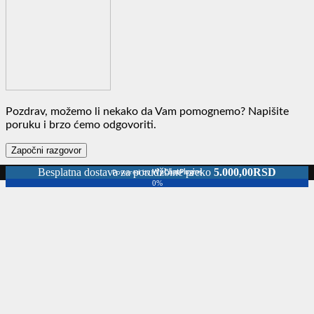
Pozdrav, možemo li nekako da Vam pomognemo? Napišite
poruku i brzo ćemo odgovoriti.
Započni razgovor
Besplatna dostava za porudžbine preko
5.000,00
RSD
Powered by
WpChatPlugins
0%