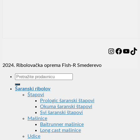
Instagram
Facebo
YouT
Ti
2024. Ribolovačka oprema Fish-R Smederevo
Претрага
за:
Šaranski ribolov
Štapovi
Prologic šaranski štapovi
Okuma šaranski štapovi
Svi šaranski štapovi
Mašinice
Baitrunner mašinice
Long cast mašinice
Udice