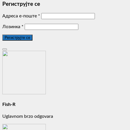
Региструјте се
Адреса е-поште
*
Лозинка
*
Региструјте се
Fish-R
Uglavnom brzo odgovara