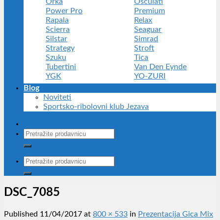
Orka
Osculati
Power Pro
Premium
Rapala
Relax
Scierra
Seaguar
Silstar
Simrad
Strategy
Stroft
Szuku
Tica
Tubertini
Van Den Eynde
YGK
YO-ZURI
Blog
Noviteti
Sportsko-ribolovni klub Jezava
Претрага
за:
Претрага
за:
DSC_7085
Published
11/04/2017
at
800 × 533
in
Prezentacija Gica Mix