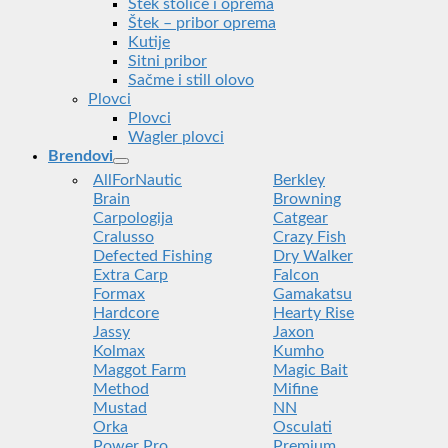
Štek stolice i oprema
Štek – pribor oprema
Kutije
Sitni pribor
Sačme i still olovo
Plovci
Plovci
Wagler plovci
Brendovi
AllForNautic
Berkley
Brain
Browning
Carpologija
Catgear
Cralusso
Crazy Fish
Defected Fishing
Dry Walker
Extra Carp
Falcon
Formax
Gamakatsu
Hardcore
Hearty Rise
Jassy
Jaxon
Kolmax
Kumho
Maggot Farm
Magic Bait
Method
Mifine
Mustad
NN
Orka
Osculati
Power Pro
Premium