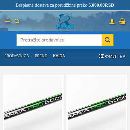
Skip
066/68-68-333
- KOMPLETNA RIBOLOVAČKA OPREMA NA JEDNOM
Besplatna dostava za porudžbine preko
5.000,00
RSD
MESTU!
to
content
Претрага
за:
PRODAVNICA
/
BREND
/
KAIDA
ФИЛТЕР