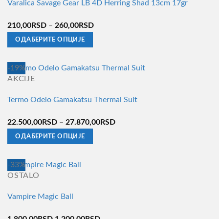
Varalica Savage Gear LB 4D Herring Shad 13cm 17gr
Распон
210,00
RSD
–
260,00
RSD
цена:
ОДАБЕРИТЕ ОПЦИЈЕ
од
Овај
210,00RSD
производ
-19%
до
има
AKCIJE
260,00RSD
више
Termo Odelo Gamakatsu Thermal Suit
варијанти.
Опције
Распон
22.500,00
RSD
–
27.870,00
RSD
могу
цена:
ОДАБЕРИТЕ ОПЦИЈЕ
бити
од
Овај
изабране
22.500,00RSD
производ
на
-33%
до
има
страници
OSTALO
27.870,00RSD
више
производа.
Vampire Magic Ball
варијанти.
Опције
Оригинална
Тренутна
1.800,00
RSD
1.200,00
RSD