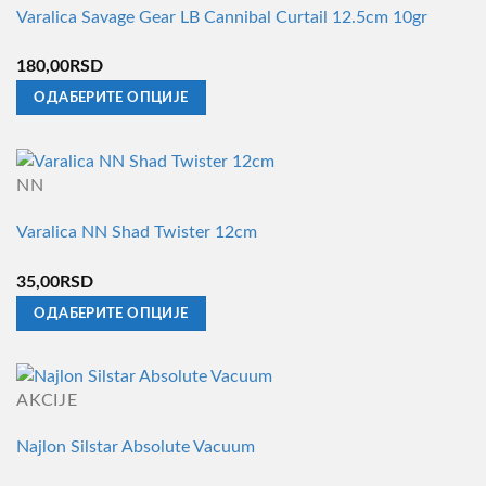
Varalica Savage Gear LB Cannibal Curtail 12.5cm 10gr
варијанти.
Опције
180,00
RSD
могу
ОДАБЕРИТЕ ОПЦИЈЕ
бити
Овај
изабране
производ
на
има
страници
NN
више
производа.
Varalica NN Shad Twister 12cm
варијанти.
Опције
35,00
RSD
могу
ОДАБЕРИТЕ ОПЦИЈЕ
бити
Овај
изабране
производ
на
има
страници
AKCIJE
више
производа.
Najlon Silstar Absolute Vacuum
варијанти.
Опције