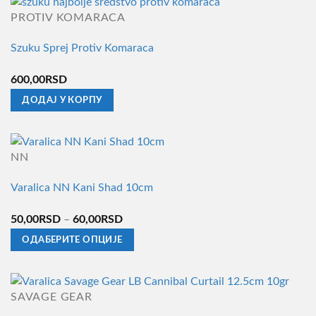
има
страници
PROTIV KOMARACA
више
производа.
Szuku Sprej Protiv Komaraca
варијанти.
Опције
600,00
RSD
могу
ДОДАЈ У КОРПУ
бити
изабране
на
страници
NN
производа.
Varalica NN Kani Shad 10cm
Распон
50,00
RSD
–
60,00
RSD
цена:
ОДАБЕРИТЕ ОПЦИЈЕ
од
Овај
50,00RSD
производ
до
има
SAVAGE GEAR
60,00RSD
више