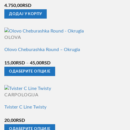
4.750,00
RSD
ДОДАЈ У КОРПУ
OLOVA
Olovo Cheburashka Round – Okrugla
Распон
15,00
RSD
–
45,00
RSD
цена:
ОДАБЕРИТЕ ОПЦИЈЕ
од
Овај
15,00RSD
производ
до
има
CARPOLOGIJA
45,00RSD
више
Tvister C Line Twisty
варијанти.
Опције
20,00
RSD
могу
ОДАБЕРИТЕ ОПЦИЈЕ