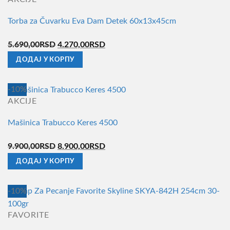
7.800,00RSD
више
Torba za Čuvarku Eva Dam Detek 60x13x45cm
варијанти.
Опције
Оригинална
Тренутна
5.690,00
RSD
4.270,00
RSD
могу
цена
цена
ДОДАЈ У КОРПУ
бити
је
је:
изабране
била:
4.270,00RSD.
на
-10%
5.690,00RSD.
страници
AKCIJE
производа.
Mašinica Trabucco Keres 4500
Оригинална
Тренутна
9.900,00
RSD
8.900,00
RSD
цена
цена
ДОДАЈ У КОРПУ
је
је:
била:
8.900,00RSD.
-10%
9.900,00RSD.
FAVORITE