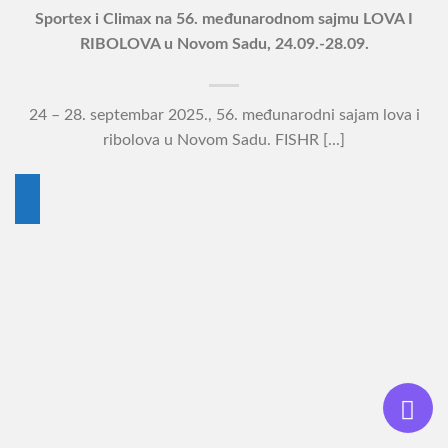
Sportex i Climax na 56. međunarodnom sajmu LOVA I
RIBOLOVA u Novom Sadu, 24.09.-28.09.
24 – 28. septembar 2025., 56. međunarodni sajam lova i
ribolova u Novom Sadu. FISHR [...]
18
сеп