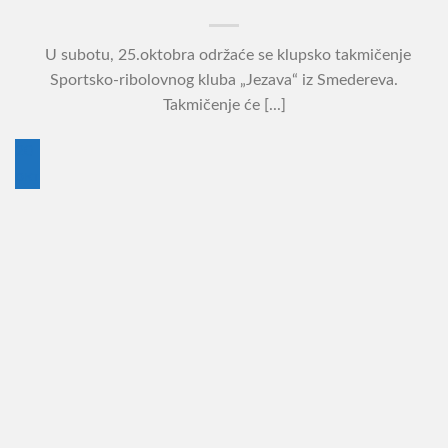
U subotu, 25.oktobra održaće se klupsko takmičenje
Sportsko-ribolovnog kluba „Jezava“ iz Smedereva.
Takmičenje će [...]
20
окт