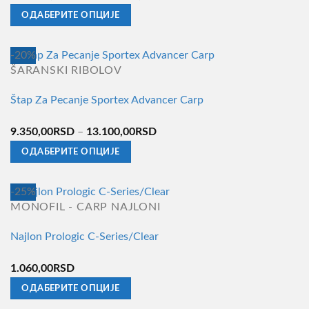
цена:
ОДАБЕРИТЕ ОПЦИЈЕ
од
Овај
614.780,00RSD
производ
-20%
до
има
ŠARANSKI RIBOLOV
758.740,00RSD
више
Štap Za Pecanje Sportex Advancer Carp
варијанти.
Опције
Распон
9.350,00
RSD
–
13.100,00
RSD
могу
цена:
ОДАБЕРИТЕ ОПЦИЈЕ
бити
од
Овај
изабране
9.350,00RSD
производ
на
-25%
до
има
страници
MONOFIL - CARP NAJLONI
13.100,00RSD
више
производа.
Najlon Prologic C-Series/Clear
варијанти.
Опције
1.060,00
RSD
могу
ОДАБЕРИТЕ ОПЦИЈЕ
бити
Овај
изабране