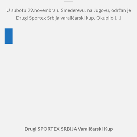
U subotu 29.novembra u Smederevu, na Jugovu, održan je
Drugi Sportex Srbija varaličarski kup. Okupilo [...]
30
нов
Drugi SPORTEX SRBIJA Varaličarski Kup