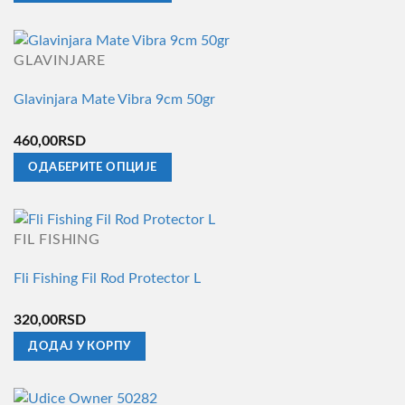
Овај
изабране
производ
на
има
страници
GLAVINJARE
више
производа.
Glavinjara Mate Vibra 9cm 50gr
варијанти.
Опције
460,00
RSD
могу
ОДАБЕРИТЕ ОПЦИЈЕ
бити
Овај
изабране
производ
на
има
страници
FIL FISHING
више
производа.
Fli Fishing Fil Rod Protector L
варијанти.
Опције
320,00
RSD
могу
ДОДАЈ У КОРПУ
бити
изабране
на