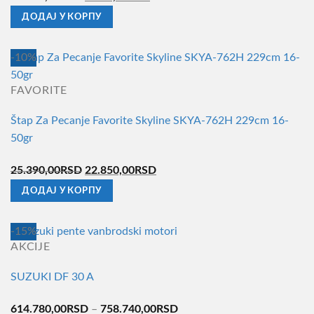
цена
цена
ДОДАЈ У КОРПУ
је
је:
била:
9.220,00RSD.
-10%
13.170,00RSD.
FAVORITE
Štap Za Pecanje Favorite Skyline SKYA-762H 229cm 16-
50gr
Оригинална
Тренутна
25.390,00
RSD
22.850,00
RSD
цена
цена
ДОДАЈ У КОРПУ
је
је:
била:
22.850,00RSD.
-15%
25.390,00RSD.
AKCIJE
SUZUKI DF 30 A
Распон
614.780,00
RSD
–
758.740,00
RSD