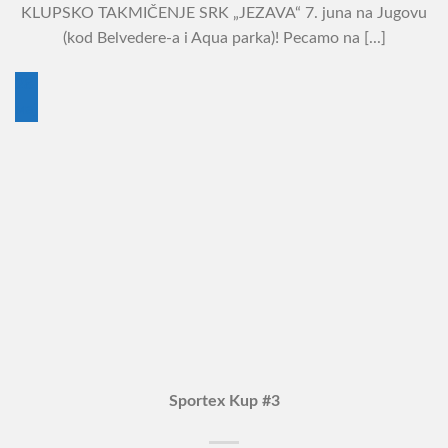
KLUPSKO TAKMIČENJE SRK „JEZAVA“ 7. juna na Jugovu
(kod Belvedere-a i Aqua parka)! Pecamo na [...]
28
мај
Sportex Kup #3