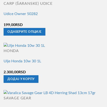
страници
CARP (ŠARANSKE) UDICE
производа.
Udice Owner 50282
199,00
RSD
ОДАБЕРИТЕ ОПЦИЈЕ
Овај
производ
има
HONDA
више
Ulje Honda 10w 30 1L
варијанти.
Опције
2.300,00
RSD
могу
ДОДАЈ У КОРПУ
бити
изабране
на
страници
SAVAGE GEAR
производа.