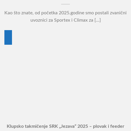
Kao što znate, od početka 2025.godine smo postali zvanični
uvoznici za Sportex i Climax za [...]
03
нов
Klupsko takmičenje SRK „Jezava“ 2025 – plovak i feeder