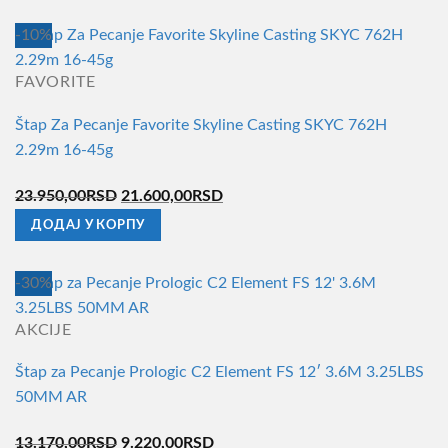
била:
18.000,00RSD.
-10%
19.600,00RSD.
FAVORITE
Štap Za Pecanje Favorite Skyline Casting SKYC 762H
2.29m 16-45g
Оригинална
Тренутна
23.950,00
RSD
21.600,00
RSD
цена
цена
ДОДАЈ У КОРПУ
је
је:
била:
21.600,00RSD.
-30%
23.950,00RSD.
AKCIJE
Štap za Pecanje Prologic C2 Element FS 12′ 3.6M 3.25LBS
50MM AR
Оригинална
Тренутна
13.170,00
RSD
9.220,00
RSD