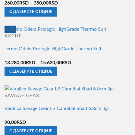
Распон
260,00
RSD
–
350,00
RSD
могу
цена:
ОДАБЕРИТЕ ОПЦИЈЕ
бити
од
Овај
изабране
260,00RSD
производ
на
-15%
до
има
страници
AKCIJE
350,00RSD
више
производа.
Termo Odelo Prologic HighGrade Thermo Suit
варијанти.
Опције
Распон
13.280,00
RSD
–
15.620,00
RSD
могу
цена:
ОДАБЕРИТЕ ОПЦИЈЕ
бити
од
Овај
изабране
13.280,00RSD
производ
на
до
има
страници
SAVAGE GEAR
15.620,00RSD
више
производа.
Varalica Savage Gear LB Cannibal Shad 6.8cm 3gr
варијанти.
Опције
90,00
RSD
могу
ОДАБЕРИТЕ ОПЦИЈЕ
бити