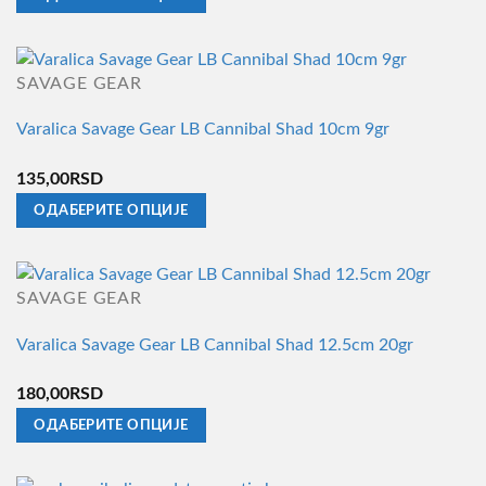
бити
Овај
изабране
производ
на
има
страници
SAVAGE GEAR
више
производа.
Varalica Savage Gear LB Cannibal Shad 10cm 9gr
варијанти.
Опције
135,00
RSD
могу
ОДАБЕРИТЕ ОПЦИЈЕ
бити
Овај
изабране
производ
на
има
страници
SAVAGE GEAR
више
производа.
Varalica Savage Gear LB Cannibal Shad 12.5cm 20gr
варијанти.
Опције
180,00
RSD
могу
ОДАБЕРИТЕ ОПЦИЈЕ
бити
Овај
изабране
производ
на