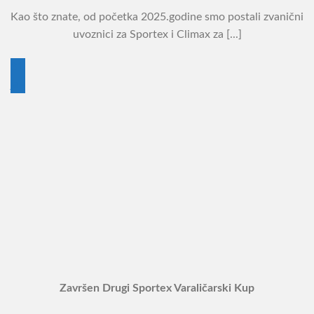
Kao što znate, od početka 2025.godine smo postali zvanični
uvoznici za Sportex i Climax za [...]
31
јан
Završen Drugi Sportex Varaličarski Kup