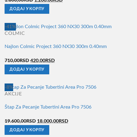
могу
цена
цена
ДОДАЈ У КОРПУ
бити
је
је:
изабране
била:
1.200,00RSD.
на
-41%
1.800,00RSD.
страници
COLMIC
производа.
Najlon Colmic Project 360 NX30 300m 0.40mm
Оригинална
Тренутна
710,00
RSD
420,00
RSD
цена
цена
ДОДАЈ У КОРПУ
је
је:
била:
420,00RSD.
-8%
710,00RSD.
AKCIJE
Štap Za Pecanje Tubertini Area Pro 7506
Оригинална
Тренутна
19.600,00
RSD
18.000,00
RSD
цена
цена
ДОДАЈ У КОРПУ
је
је: