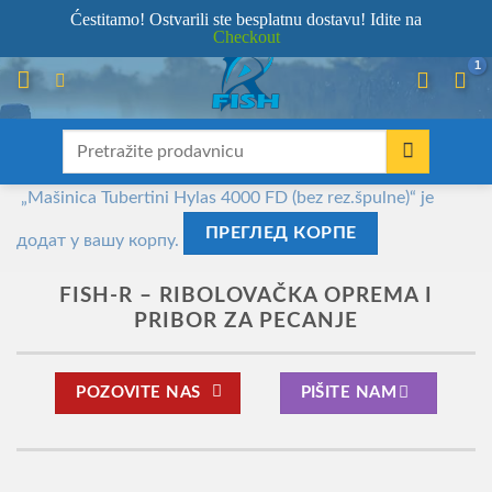
Skip
066/68-68-333
- KOMPLETNA RIBOLOVAČKA OPREMA NA JEDNOM
Ćestitamo! Ostvarili ste besplatnu dostavu! Idite na
MESTU!
Checkout
to
content
Претрага
за:
„Mašinica Tubertini Hylas 4000 FD (bez rez.špulne)“ је
ПРЕГЛЕД КОРПЕ
додат у вашу корпу.
FISH-R – RIBOLOVAČKA OPREMA I
PRIBOR ZA PECANJE
POZOVITE NAS
PIŠITE NAM