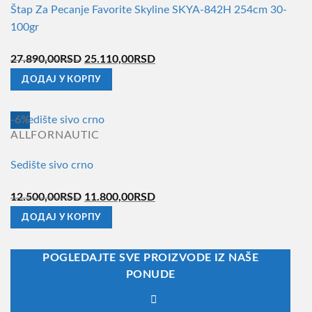
Štap Za Pecanje Favorite Skyline SKYA-842H 254cm 30-
100gr
Оригинална
Тренутна
27.890,00
RSD
25.110,00
RSD
цена
цена
ДОДАЈ У КОРПУ
је
је:
била:
25.110,00RSD.
-6%
27.890,00RSD.
ALLFORNAUTIC
Sedište sivo crno
Оригинална
Тренутна
12.500,00
RSD
11.800,00
RSD
цена
цена
ДОДАЈ У КОРПУ
је
је:
била:
11.800,00RSD.
POGLEDAJTE SVE PROIZVODE IZ NAŠE
12.500,00RSD.
PONUDE