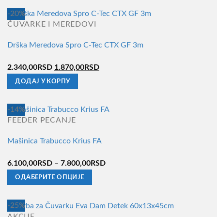
производ
на
-20%
има
страници
ČUVARKE I MEREDOVI
више
производа.
Drška Meredova Spro C-Tec CTX GF 3m
варијанти.
Опције
Оригинална
Тренутна
2.340,00
RSD
1.870,00
RSD
могу
цена
цена
ДОДАЈ У КОРПУ
бити
је
је:
изабране
била:
1.870,00RSD.
на
-14%
2.340,00RSD.
страници
FEEDER PECANJE
производа.
Mašinica Trabucco Krius FA
Распон
6.100,00
RSD
–
7.800,00
RSD
цена:
ОДАБЕРИТЕ ОПЦИЈЕ
од
Овај
6.100,00RSD
производ
-25%
до
има
AKCIJE