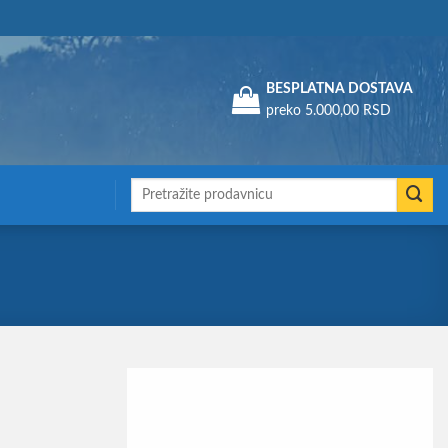
Assign a menu in Theme Options > Menus
BESPLATNA DOSTAVA
preko 5.000,00 RSD
Претрага
за: