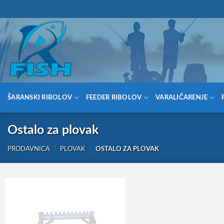
Skip
066/68-68-333
- KOMPLETNA RIBOLOVAČKA OPREMA NA JED
to
content
ŠARANSKI RIBOLOV
FEEDER RIBOLOV
VARALIČARENJE
Ostalo za plovak
PRODAVNICA
/
PLOVAK
/
OSTALO ZA PLOVAK