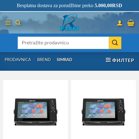
Skip
066/68-68-333
- KOMPLETNA RIBOLOVAČKA OPREMA NA JEDNOM
Besplatna dostava za porudžbine preko
5.000,00
RSD
MESTU!
to
content
Претрага
за:
PRODAVNICA
/
BREND
/
SIMRAD
ФИЛТЕР